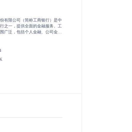
份有限公司（简称工商银行）是中
行之一，提供全面的金融服务。工
围广泛，包括个人金融、公司金
私人银行和金融市场等。作为一家
商银行致力于为客户提供高效、便
但不限于存款、贷款、信用卡、外
4
财、保险、基金、贵金属交易等。
0K
其在线平台和移动应用程序，为客
不间断的金融服务，满足现代金融需