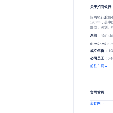
关于招商银行
招商银行股份
1987年，是
部位于深圳。
多项行业领先
总部：
49/f. ch
“一网通”等
提供包括个人
guangdong prov
等全方位金融服
成立年份：
19
户数已突破1
制商业银行。
公司员工：
0-
行业务的转型
前往主页→
验。
官网首页
去官网→