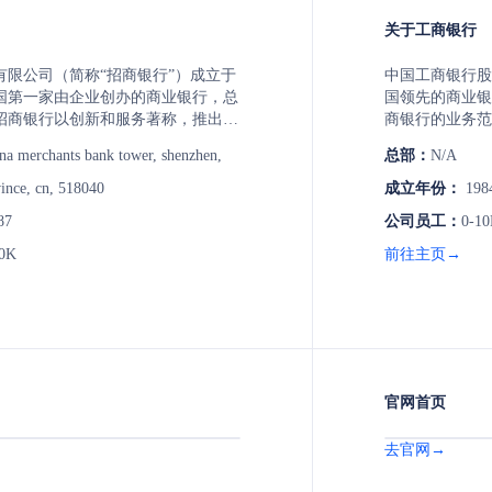
关于工商银行
有限公司（简称“招商银行”）成立于
中国工商银行股
中国第一家由企业创办的商业银行，总
国领先的商业银
招商银行以创新和服务著称，推出了
商银行的业务范
的金融产品和服务，如“一卡通”、
融、资产管理、
ina merchants bank tower, shenzhen,
总部：
N/A
。作为一家综合性商业银行，招商银行
综合性银行，工
银行、公司银行、信用卡、投资理财
捷的服务，包括
ince, cn, 518040
成立年份：
198
务。截至2019年，招商银行App用
汇业务、投资理
87
公司员工：
0-1
亿，成为国内首家达到此规模的股份
工商银行还通过
招商银行致力于通过金融科技推动银
户提供24小时
10K
前往主页→
，为客户提供更便捷、高效的服务体
求。
官网首页
去官网→