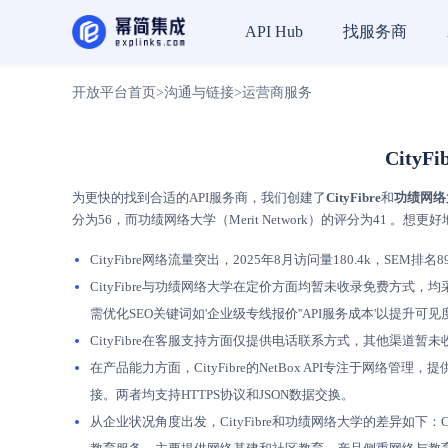
找服务商
API Hub
开放平台首页
>
沟通与链接
>
运营商服务
City
为更快的找到合适的API服务商，我们创建了
CityFibre
和
功绩网络大学
分为56，而功绩网络大学（Merit Network）的评分为41 
CityFibre网络流量突出，2025年8月访问量180.4k，SEM排名896.1
CityFibre与功绩网络大学在定价方面均暂未收录免费方
需优化SEO关键词如'企业级专线报价''API服务成本'以提升可见
CityFibre在客服支持方面仅提供电话联系方式，其他渠道暂
在产品能力方面，CityFibre的NetBox API专注于网
接。两者均支持HTTPS协议和JSON数据交换。
从企业状况角度出发，CityFibre和功绩网络大学的差异如下