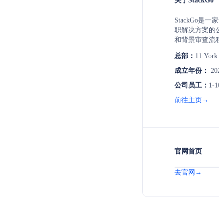
关于StackGo
StackGo
职解决方案的
和背景审查流
现有技术栈中
总部：
11 York
签页，提高效率
务于全球受监
成立年份：
20
产、金融服务
公司员工：
1-1
前往主页→
官网首页
去官网→