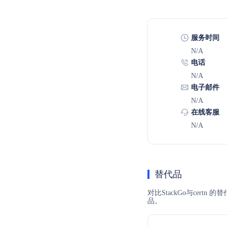
服务时间
N/A
电话
N/A
电子邮件
N/A
在线客服
N/A
替代品
对比StackGo与cer
品。