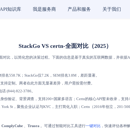
API知识库
我是服务商
产品和服务
关于我们
StackGo VS certn-全面对比（2025）
面对比，以简化您的决策过程。下面的信息是基于真实的互联网数据，并依据AI评分模型
排名558.7K；StackGo仅7.2K，SEM排名3.8M，差距显著。
方式，均支持定制。两者在此方面无显著差异，用户需按需付费。
844) 822-3786。
成、身份验证、背景调查，支持200+国家多语言；Certn的核心API暂未收录，支
 York St，聚焦企业认证与KYC，主打简化入职；Certn（2016年创立，201-5
、
ComplyCube
、
Truora
。可通过智能对比工具进行
一键对比
，快速评估各种