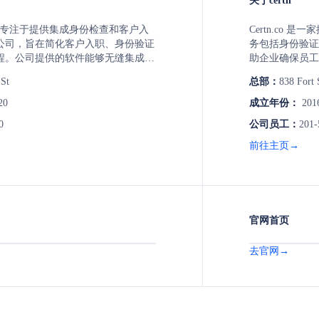
关于certn
是一家专注于提供集成身份检查和客户入
Certn.co
公司，旨在简化客户入职、身份验证
务包括身份验证
程。公司提供的软件能够无缝集成到
助企业确保员工
，无需额外学习新系统或打开额外标
 St
总部：
838 Fort 
并减少人为错误。StackGo主要服
管的业务，包括会计、法律、商业地
20
成立年份：
201
和学生服务等领域。
0
公司员工：
201-
前往主页→
官网首页
去官网→