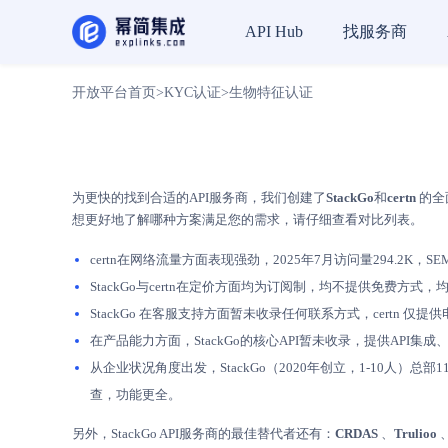
找服务商
API Hub
开放平台首页
>
KYC认证
>
生物特征认证
为更快的找到合适的API服务商，我们创建了
StackGo
和
certn
的全
想更好地了解哪种方案满足您的需求，请仔细查看对比列表。
certn在网络流量方面表现强劲，2025年7月访问量294.2K，SEM
StackGo与certn在定价方面均为订阅制，均不提供免费
StackGo 在客服支持方面暂未收录任何联系方式，certn 仅提供电话 (
在产品能力方面，StackGo的核心API暂未收录，提供API集
从企业状况角度出发，StackGo（2020年创立，1-10人）总部11
查，功能更全。
另外，StackGo API服务商的最佳替代者还有：
CRDAS
、
Trulioo