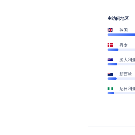
主访问地区
英国
丹麦
澳大利
新西兰
尼日利