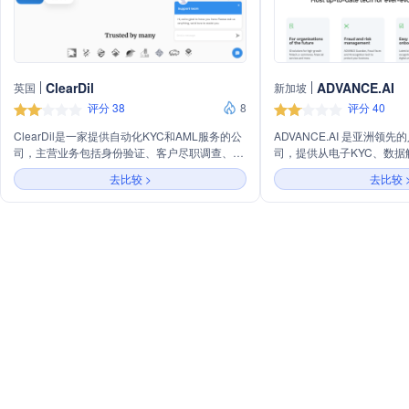
ClearDil
ADVANCE.AI
英国
新加坡
评分 38
8
评分 40
ClearDil是一家提供自动化KYC和AML服务的公
ADVANCE.AI 是亚洲领
司，主营业务包括身份验证、客户尽职调查、生
司，提供从电子KYC、数
物识别验证等。公司通过AI驱动的数字身份解决
置的端到端工作流程的全方
去比较 >
去比较 
方案，帮助企业高效地了解客户，吸引新客户，
提供更安全、更优化的体验
降低成本，并确保遵守全球KYC和AML法规。
数字身份验证、AI驱动的
证、大数据和机器学习等，
务、支付、医疗保健等多个