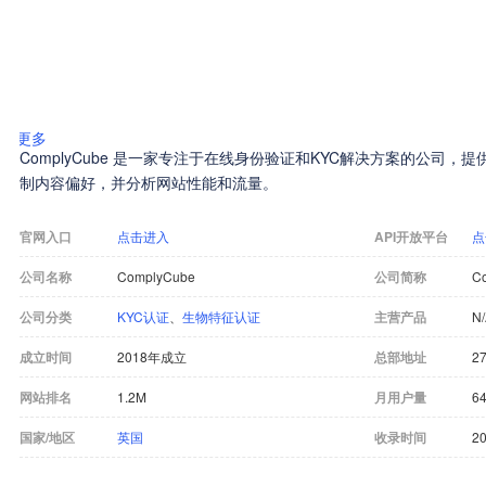
更多
ComplyCube 是一家专注于在线身份验证和KYC解决方案的公司
制内容偏好，并分析网站性能和流量。
官网入口
点击进入
API开放平台
点
公司名称
ComplyCube
公司简称
C
公司分类
KYC认证
、
生物特征认证
主营产品
N
成立时间
2018年成立
总部地址
27
网站排名
1.2M
月用户量
64
国家/地区
英国
收录时间
20