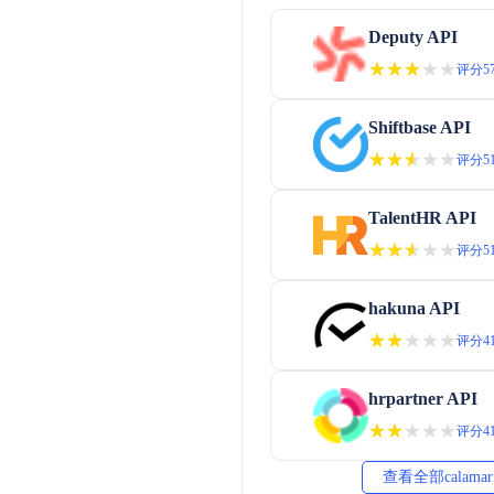
Deputy API
★★★★★
★★★★★
评分57
Shiftbase API
★★★★★
★★★★★
评分51
TalentHR API
★★★★★
★★★★★
评分51
hakuna API
★★★★★
★★★★★
评分41
hrpartner API
★★★★★
★★★★★
评分41
查看全部calama