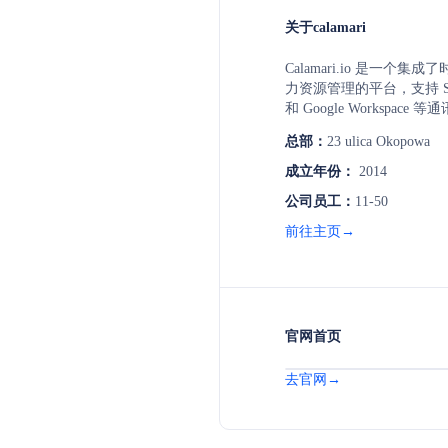
关于calamari
Calamari.io 是一个
力资源管理的平台，支持 Slack、
和 Google Workspa
供了快速实施、易于上手
总部：
23 ulica Okopowa
政任务，提高工作效率，
式。
成立年份：
2014
公司员工：
11-50
前往主页→
官网首页
去官网→