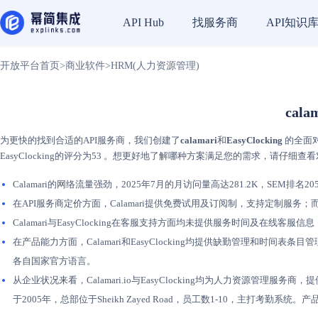
找服务商
API知识
API Hub
开放平台首页
>
商业软件
>
HRM(人力资源管理)
cala
为更快的找到合适的API服务商，我们创建了
calamari
和
EasyClocking
的全面对
EasyClocking的评分为53 。想更好地了解哪种方案满足您的需求，请仔细查
Calamari的网络流量强劲，2025年7月的月访问量高达281.2K，SEM排名205.
在API服务商定价方面，Calamari提供免费试用及订阅制，支持定制服务；
Calamari与EasyClocking在客服支持方面均未提供服务时间及在线客服信息，均仅收录
在产品能力方面，Calamari和EasyClocking均提供缺勤管理和时间表条
各自国家官方语言。
从企业状况来看，Calamari.io与EasyClocking均为人力资源管理服务商，提
于2005年，总部位于Sheikh Zayed Road，员工数1-10，主打考勤系统。