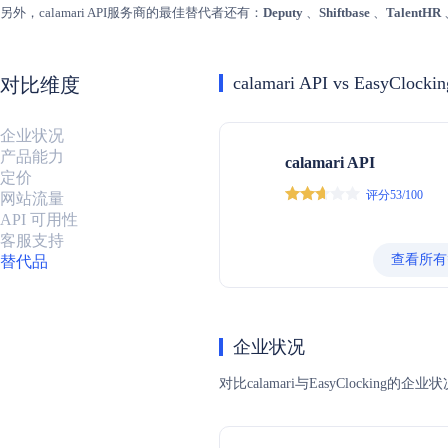
另外，calamari API服务商的最佳替代者还有：
Deputy
、
Shiftbase
、
TalentHR
calamari API vs EasyClocki
对比维度
企业状况
产品能力
calamari API
定价
评分53/100
网站流量
API 可用性
客服支持
查看所有
替代品
企业状况
对比calamari与EasyCloc