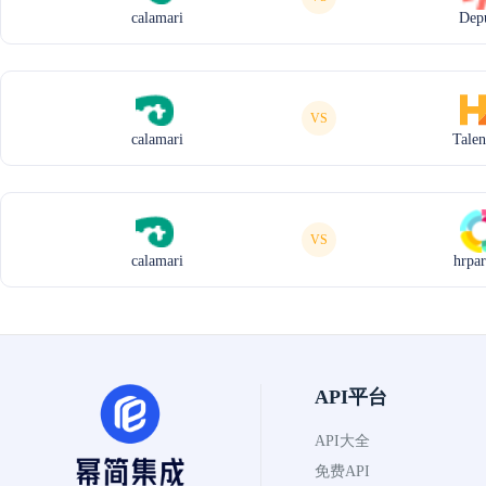
calamari
Dep
VS
calamari
Tale
VS
calamari
hrpar
API平台
API大全
免费API