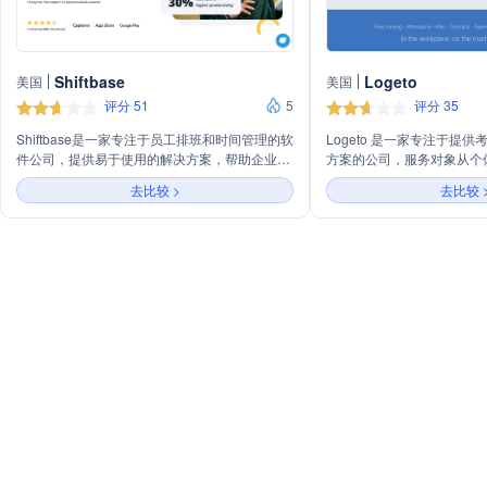
Shiftbase
Logeto
美国
美国
评分 51
5
评分 35
Shiftbase是一家专注于员工排班和时间管理的软
Logeto 是一家专注于提
件公司，提供易于使用的解决方案，帮助企业高
方案的公司，服务对象从个
效管理兼职和灵活员工的排班、时间跟踪、假期
业。公司提供易于使用的考
去比较 >
去比较 
申请等。软件支持实时监控员工出勤和工资支
久工作场所的出勤终端、手
出，并能与多种应用程序集成，提高团队协作效
位。Logeto 还提供合同
率。
车辆日志以及薪资计算等服
效管理时间和考勤，优化薪