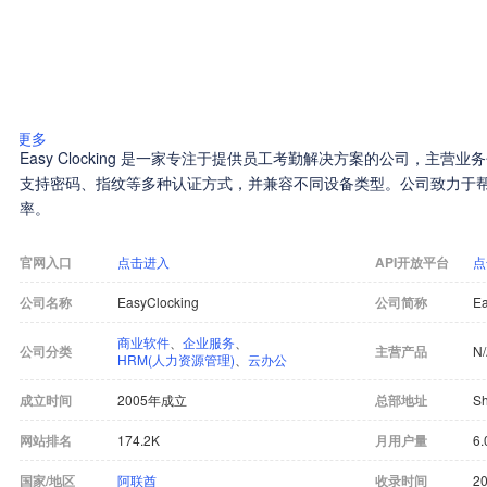
更多
Easy Clocking 是一家专注于提供员工考勤解决方案的公司，主
支持密码、指纹等多种认证方式，并兼容不同设备类型。公司致力于
率。
官网入口
点击进入
API开放平台
点
公司名称
EasyClocking
公司简称
Ea
商业软件
、
企业服务
、
公司分类
主营产品
N
HRM(人力资源管理)
、
云办公
成立时间
2005年成立
总部地址
Sh
网站排名
174.2K
月用户量
6.
国家/地区
阿联酋
收录时间
20