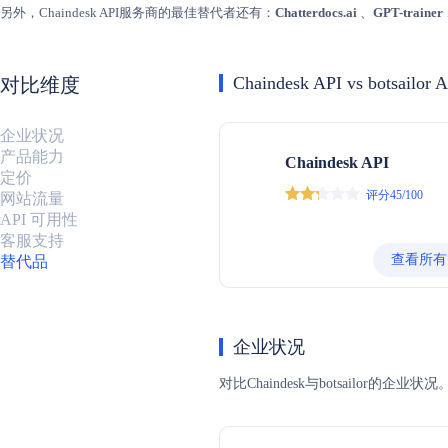
另外，Chaindesk API服务商的最佳替代者还有：
Chatterdocs.ai
、
GPT-trainer
Chaindesk API vs botsailor 
对比维度
企业状况
产品能力
Chaindesk API
定价
评分45/100
网站流量
API 可用性
客服支持
查看所有
替代品
企业状况
对比Chaindesk与botsail