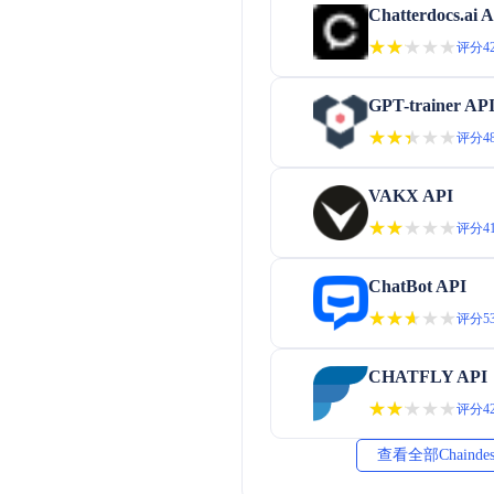
Chatterdocs.ai 
★★★★★
★★★★★
评分42
GPT-trainer AP
★★★★★
★★★★★
评分48
VAKX API
★★★★★
★★★★★
评分41
ChatBot API
★★★★★
★★★★★
评分53
CHATFLY API
★★★★★
★★★★★
评分42
查看全部Chainde