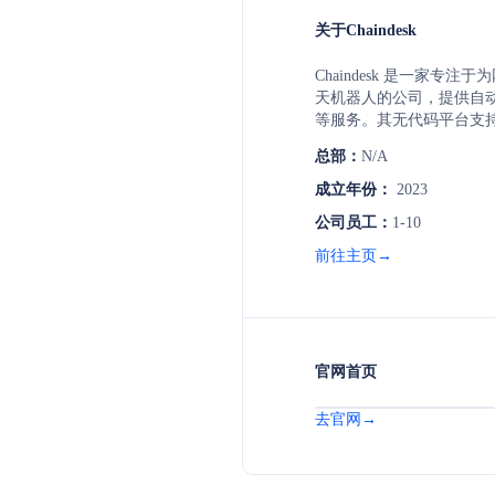
关于Chaindesk
Chaindesk 是一家专注于为
天机器人的公司，提供自
等服务。其无代码平台支
训练自定义聊天机器人，
总部：
N/A
署和监控等功能，支持多
大部分支持查询，提升客
成立年份：
2023
公司员工：
1-10
前往主页→
官网首页
去官网→