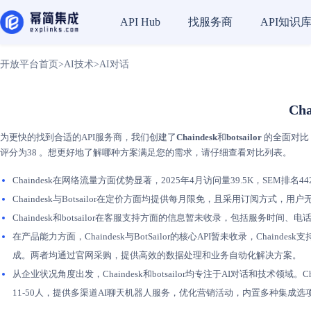
找服务商
API知识
API Hub
开放平台首页
>
AI技术
>
AI对话
Ch
为更快的找到合适的API服务商，我们创建了
Chaindesk
和
botsailor
的全面对比，
评分为38 。想更好地了解哪种方案满足您的需求，请仔细查看对比列表。
Chaindesk在网络流量方面优势显著，2025年4月访问量39.5K，SEM排名44
Chaindesk与Botsailor在定价方面均提供每月限免，且采用订阅方
Chaindesk和botsailor在客服支持方面的信息暂未收录，包括服
在产品能力方面，Chaindesk与BotSailor的核心API暂未收录，Cha
成。两者均通过官网采购，提供高效的数据处理和业务自动化解决方案。
从企业状况角度出发，Chaindesk和botsailor均专注于AI对话和技术领域。
11-50人，提供多渠道AI聊天机器人服务，优化营销活动，内置多种集成