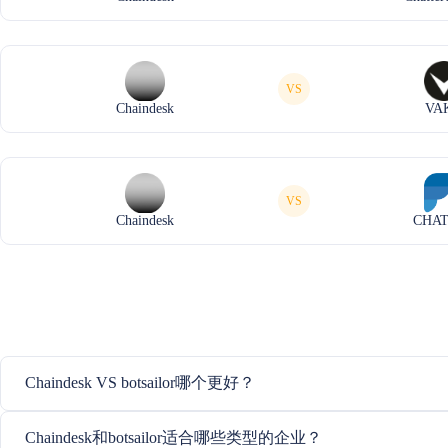
VS
Chaindesk
VA
VS
Chaindesk
CHAT
Chaindesk VS botsailor哪个更好？
Chaindesk和botsailor适合哪些类型的企业？