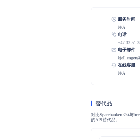
服务时间
N/A
电话
+47 33 51 3
电子邮件
kjell.engen
在线客服
N/A
替代品
对比Sparebanken 
的API替代品。