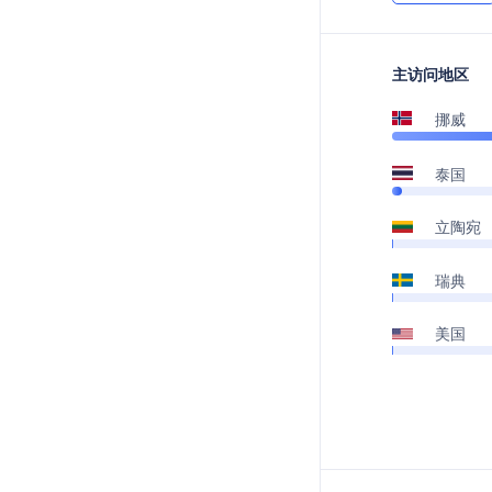
主访问地区
挪威
泰国
立陶宛
瑞典
美国