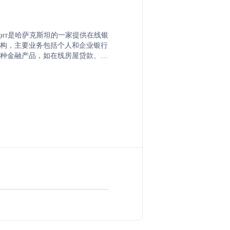
рКредит是哈萨克斯坦的一家提供在线银
构，主要业务包括个人和企业银行
种金融产品，如在线房屋贷款、各
贷款、汽车贷款、存款服务、投资
、国际汇款、支付服务等。