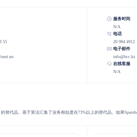
服务时间
N/A
电话
8 55
20 984 4912
电子邮件
@oest.no
info@bcc.kz
在线客服
N/A
Øst与bcc 的替代品。基于算法汇集了业务相似度在73%以上的替代品。如果Spare