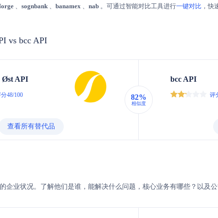
Norge
、
sognbank
、
banamex
、
nab
。可通过智能对比工具进行
一键对比
，快
PI vs bcc API
 Øst API
bcc API
分48/100
评分
82%
相似度
查看所有替代品
n Øst与bcc的企业状况。了解他们是谁，能解决什么问题，核心业务有哪些