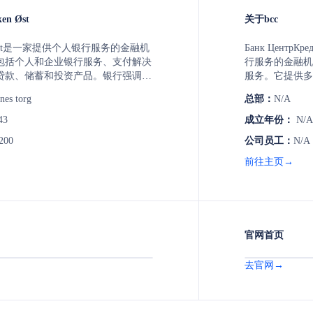
en Øst
关于bcc
ken Øst是一家提供个人银行服务的金融机
Банк Цент
包括个人和企业银行服务、支付解决
行服务的金融机
贷款、储蓄和投资产品。银行强调客
服务。它提供多
化解决方案，如在线银行和移动支付
类信用卡、个人
nes torg
总部：
N/A
储蓄、货币兑换
43
成立年份：
N/A
200
公司员工：
N/A
前往主页→
官网首页
去官网→