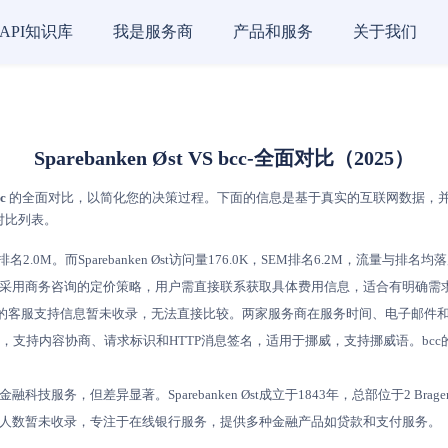
API知识库
我是服务商
产品和服务
关于我们
Sparebanken Øst VS bcc-全面对比（2025）
c
的全面对比，以简化您的决策过程。下面的信息是基于真实的互联网数据，并依据AI评分
对比列表。
2.0M。而Sparebanken Øst访问量176.0K，SEM排名6.2M，流量与排名均
方式，两者都采用商务咨询的定价策略，用户需直接联系获取具体费用信息，适合有明确
式，而 bcc 的客服支持信息暂未收录，无法直接比较。两家服务商在服务时间、电
箱卡账户管理，支持内容协商、请求标识和HTTP消息签名，适用于挪威，支持挪威语。
金融科技服务，但差异显著。Sparebanken Øst成立于1843年，总部位于2 Bra
工人数暂未收录，专注于在线银行服务，提供多种金融产品如贷款和支付服务。