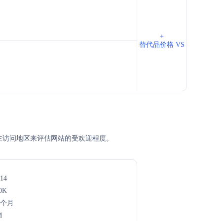
+
替代品价格 VS
名、主访问地区来评估网站的受欢迎程度。
14
0K
1个月
M