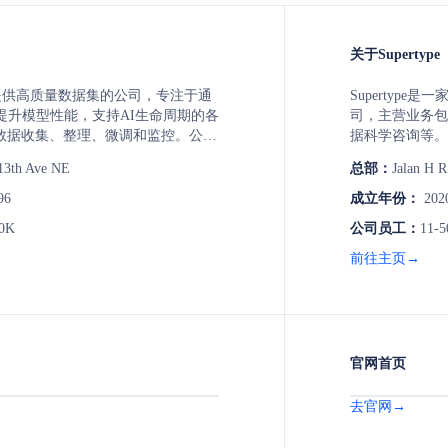
关于Supertype
家提供高质量数据集的公司，专注于通
Supertyp
提升模型性能，支持AI生命周期的各
司，主营业务包
数据收集、整理、微调和监控。公司
据科学咨询等。
业知识、大规模数据处理能力、高质
工作方式，尊重
13th Ave NE
总部：
Jalan H R
性和持续的技术创新而闻名，致力于
发到自动化流程
行业的应用和发展。
96
成立年份：
202
10K
公司员工：
11-5
前往主页→
官网首页
去官网→