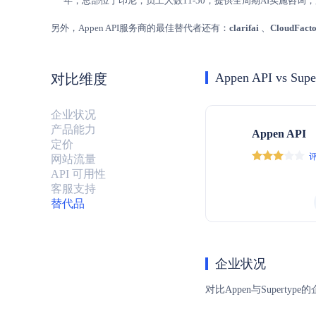
年，总部位于印尼，员工人数11-50，提供全周期AI实施咨
另外，Appen API服务商的最佳替代者还有：
clarifai
、
CloudFact
Appen API vs Supe
对比维度
企业状况
产品能力
Appen API
定价
评
网站流量
API 可用性
客服支持
替代品
企业状况
对比Appen与Supe