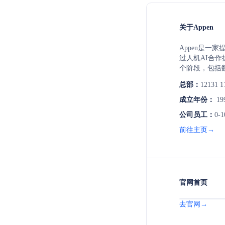
关于Appen
Appen是一
过人机AI合作
个阶段，包括
以其深厚的专
总部：
12131 1
量数据、灵活
推动AI在各
成立年份：
19
公司员工：
0-
前往主页→
官网首页
去官网→