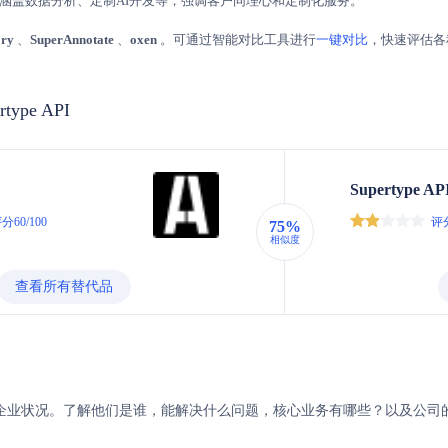
询，涵盖数据分析、定制AI开发等，强调客户同理心和定制化服务。
ory
、
SuperAnnotate
、
oxen
。可通过智能对比工具进行
一键对比
，快速评估各
rtype API
Supertype AP
分60/100
评分
75%
相似度
查看所有替代品
rtype的企业状况。了解他们是谁，能解决什么问题，核心业务有哪些？以及