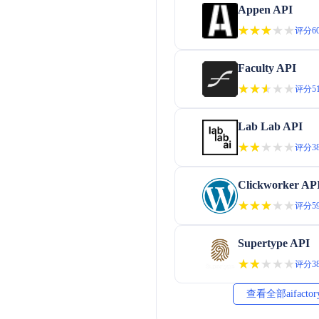
Appen API
★★★★★
★★★★★
评分60
Faculty API
★★★★★
★★★★★
评分51
Lab Lab API
★★★★★
★★★★★
评分38
Clickworker AP
★★★★★
★★★★★
评分59
Supertype API
★★★★★
★★★★★
评分38
查看全部aifacto