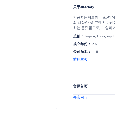
关于aifactory
인공지능팩토리는 AI·데
와 다양한 AI 콘텐츠 마
하는 플랫폼으로, 기업과 
여 혁신하고 효율성을 향
总部：
daejeon, korea, repub
습니다. 똑똑한 AI 솔루
마케팅을 더 편리하고 효
成立年份：
2020
록 지원하며, 최신 AI 기
公司员工：
1-10
협력을 제공합니다.
前往主页→
官网首页
去官网→