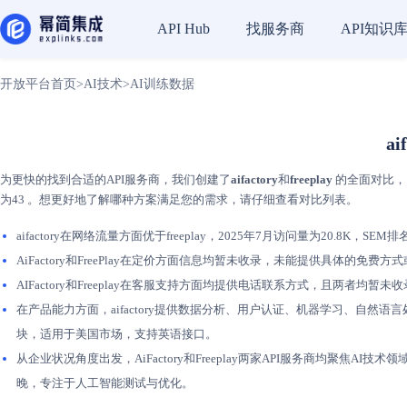
找服务商
API知识
API Hub
开放平台首页
>
AI技术
>
AI训练数据
ai
为更快的找到合适的API服务商，我们创建了
aifactory
和
freeplay
的全面对比，以
为43 。想更好地了解哪种方案满足您的需求，请仔细查看对比列表。
aifactory在网络流量方面优于freeplay，2025年7月访问量为20.8K，SE
AiFactory和FreePlay在定价方面信息均暂未收录，未能提供具体
AIFactory和Freeplay在客服支持方面均提供电话联系方式，且两
在产品能力方面，aifactory提供数据分析、用户认证、机器学习、自然语
块，适用于美国市场，支持英语接口。
从企业状况角度出发，AiFactory和Freeplay两家API服务商均聚焦A
晚，专注于人工智能测试与优化。