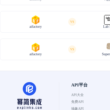
VS
aifactory
Lab 
VS
aifactory
Super
API平台
API大全
免费API
抽象API