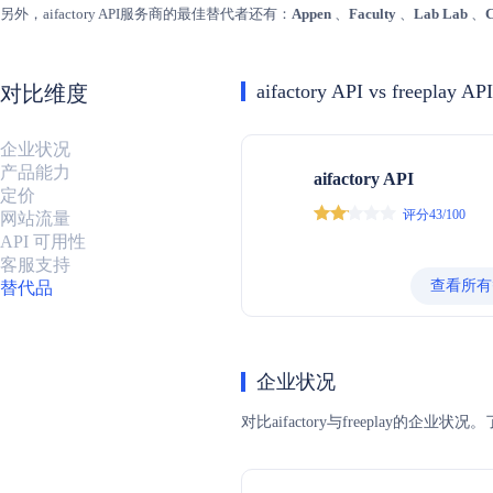
另外，aifactory API服务商的最佳替代者还有：
Appen
、
Faculty
、
Lab Lab
、
C
aifactory API vs freeplay API
对比维度
企业状况
产品能力
aifactory API
定价
评分43/100
网站流量
API 可用性
客服支持
查看所有
替代品
企业状况
对比aifactory与freepla