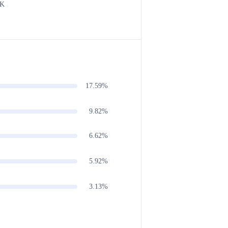
9K
17.59%
9.82%
6.62%
5.92%
3.13%