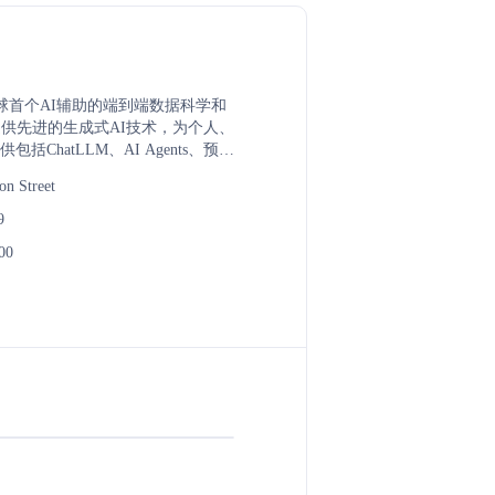
 是全球首个AI辅助的端到端数据科学和
，提供先进的生成式AI技术，为个人、
括ChatLLM、AI Agents、预测
、视觉AI等在内的全方位解决方
on Street
建企业级应用AI系统和代理，驱动
9
00