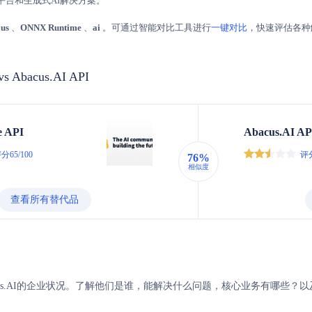
到端AI平台和生成式AI解决方案。
ius
、
ONNX Runtime
、
ai
。可通过智能对比工具进行
一键对比
，快速评估各种
vs Abacus.AI API
e API
Abacus.AI AP
分65/100
评分
76%
相似度
查看所有替代品
e与Abacus.AI的企业状况。了解他们是谁，能解决什么问题，核心业务有