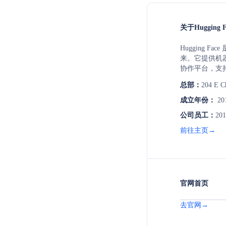
关于Hugging F
Hugging 
来。它提供机
协作平台，支
态。Huggin
总部：
204 E Ch
Transform
习项目的开发
成立年份：
20
公司员工：
201
前往主页→
官网首页
去官网→