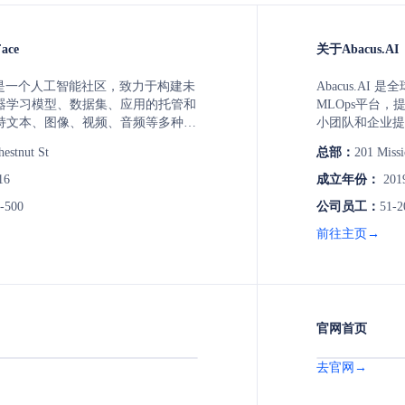
ace
关于Abacus.AI
Face 是一个人工智能社区，致力于构建未
Abacus.AI
器学习模型、数据集、应用的托管和
MLOps平台
持文本、图像、视频、音频等多种模
小团队和企业提供包
g Face 还提供开源工具和库，如
建模、异常检测
estnut St
总部：
201 Missi
ers、Diffusers等，助力开发者加速机器学
案，助力企业构
。
ROI增长。
16
成立年份：
201
-500
公司员工：
51-2
前往主页→
官网首页
去官网→