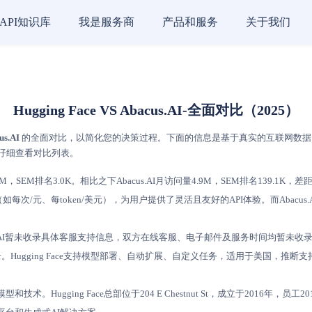
API知识库
我是服务商
产品和服务
关于我们
Hugging Face VS Abacus.AI-全面对比（2025）
us.AI
的全面对比，以简化您的决策过程。下面的信息是基于真实的互联网数据，并依据
，请仔细查看对比列表。
7M，SEM排名3.0K。相比之下Abacus.AI月访问量4.9M，SEM排名139.1K，
费（如每次/元、每token/美元），为用户提供了灵活且友好的API体验。而Aba
bacus.AI暂未收录具体客服支持信息，双方在线客服、电子邮件及服务时间均暂未
PI暂未收录。Hugging Face支持模型部署、自动扩展、自定义任务，适用于美国，
模型和技术。Hugging Face总部位于204 E Chestnut St，成立于2016年，员