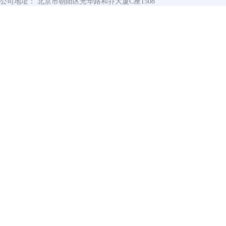
公司地址： 北京市朝阳区光华路和乔大厦C座1508