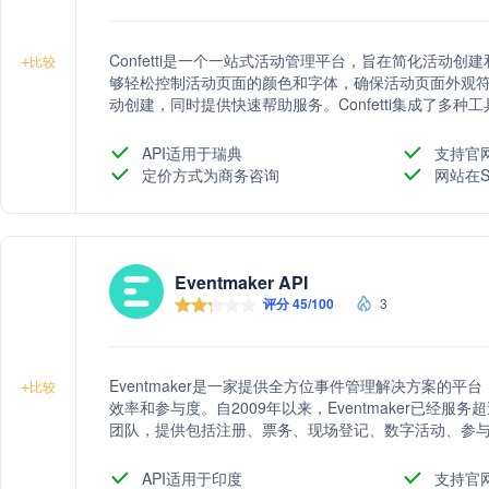
Confetti是一个一站式活动管理平台，旨在简化活动
+
比较
够轻松控制活动页面的颜色和字体，确保活动页面外观
动创建，同时提供快速帮助服务。Confetti集成了多
嵌入活动页面，提升活动宣传效果。
API适用于瑞典
支持官
定价方式为商务咨询
网站在S
Eventmaker API
评分 45/100
3
Eventmaker是一家提供全方位事件管理解决方案的
+
比较
效率和参与度。自2009年以来，Eventmaker已经服
团队，提供包括注册、票务、现场登记、数字活动、参
智能优化多事件管理，增强客户体验。
API适用于印度
支持官