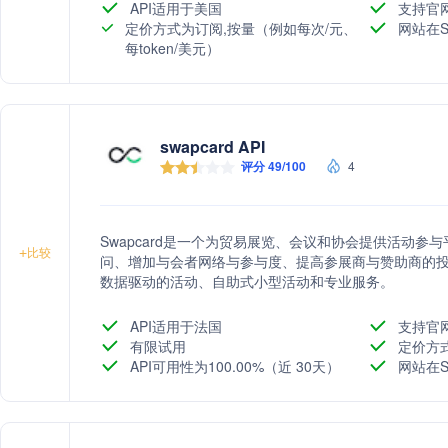
API适用于美国
支持官
定价方式为订阅,按量（例如每次/元、
网站在S
每token/美元）
swapcard API
评分 49/100
4
Swapcard是一个为贸易展览、会议和协会提供活动
+
比较
问、增加与会者网络与参与度、提高参展商与赞助商的
数据驱动的活动、自助式小型活动和专业服务。
API适用于法国
支持官
有限试用
定价方
API可用性为100.00%（近 30天）
网站在S