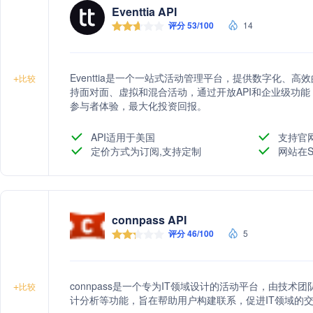
Eventtia API
评分 53/100
14
Eventtia是一个一站式活动管理平台，提供数字化、
+
比较
持面对面、虚拟和混合活动，通过开放API和企业级功
参与者体验，最大化投资回报。
API适用于美国
支持官
定价方式为订阅,支持定制
网站在S
connpass API
评分 46/100
5
connpass是一个专为IT领域设计的活动平台，由技术团队
+
比较
计分析等功能，旨在帮助用户构建联系，促进IT领域的