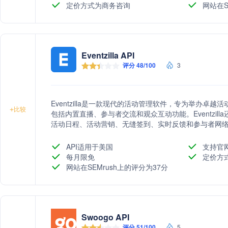
定价方式为商务咨询
网站在S
Eventzilla API
评分 48/100
3
Eventzilla是一款现代的活动管理软件，专为举办
+
比较
包括内置直播、参与者交流和观众互动功能。Eventzi
活动日程、活动营销、无缝签到、实时反馈和参与者网
会活动等多种场合。
API适用于美国
支持官
每月限免
定价方
网站在SEMrush上的评分为37分
Swoogo API
评分 51/100
5