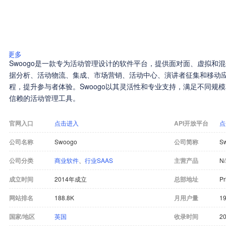
更多
Swoogo是一款专为活动管理设计的软件平台，提供面对面、虚拟和
据分析、活动物流、集成、市场营销、活动中心、演讲者征集和移动
程，提升参与者体验。Swoogo以其灵活性和专业支持，满足不同规
信赖的活动管理工具。
官网入口
点击进入
API开放平台
点
公司名称
Swoogo
公司简称
S
公司分类
商业软件
、
行业SAAS
主营产品
N
成立时间
2014年成立
总部地址
Pr
网站排名
188.8K
月用户量
19
国家/地区
英国
收录时间
20