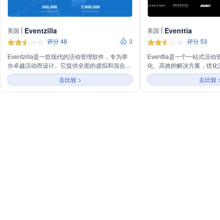
Eventzilla
Eventtia
美国
美国
评分 48
3
评分 53
Eventzilla是一款现代的活动管理软件，专为举
Eventtia是一个一站式
办卓越活动而设计。它提供全面的虚拟和混合活
化、高效的解决方案，优化
动体验，包括内置直播、参与者交流和观众互动
控。它支持面对面、虚拟和
去比较 >
去比较 
功能。Eventzilla还提供自定义品牌活动网站、
API和企业级功能，实现个
注册表单、个性化活动日程、活动营销、无缝签
成，提升活动运营和参与者
到、实时反馈和参与者网络等功能，适用于会
报。
议、课程、筹款、体育和社会活动等多种场合。