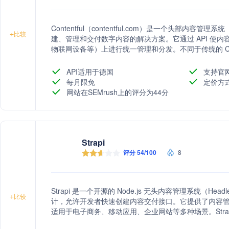
Contentful（contentful.com）是一个头部内容管理
+
比较
建、管理和交付数字内容的解决方案。它通过 API 使
物联网设备等）上进行统一管理和分发。不同于传统的 CMS，
平台分发。
API适用于德国
支持官
每月限免
定价方
网站在SEMrush上的评分为44分
Strapi
评分 54/100
8
Strapi 是一个开源的 Node.js 无头内容管理系统（Headle
+
比较
计，允许开发者快速创建内容交付接口。它提供了内容
适用于电子商务、移动应用、企业网站等多种场景。Stra
持开发者和内容团队自主管理内容，适用于金融、科技