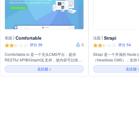
Comfortable
Strapi
美国
法国
评分 36
0
评分 54
Comfortable.io 是一个无头CMS平台，提供
Strapi 是一个开源的 Nod
RESTful API和GraphQL支持，使内容可以快速
（Headless CMS），支持 R
高效地集成到网站、应用、邮件营销等。它为开
API 的设计，允许开发者
去比较 >
去比较 
发者提供API SDKs，内容集合管理，以及图片
口。它提供了内容管理、个
转换服务。对于内容创作者，提供丰富的编辑工
管和安全等功能，适用于电
具、内容树结构管理和草稿版本控制。对于代理
企业网站等多种场景。Stra
机构，它能够加快开发速度，降低成本，并提供
务、企业版和插件市场，支
最新的技术。
自主管理内容，适用于金融
和游戏等行业。