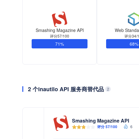
Smashing Magazine API
Web Standa
评分57/100
评分34/1
71%
68%
2 个inautilo API 服务商替代品
2
Smashing Magazine API
评分 57/100
6