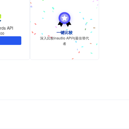
rds API
一键比较
00
深入比较inautilo API与最佳替代
者