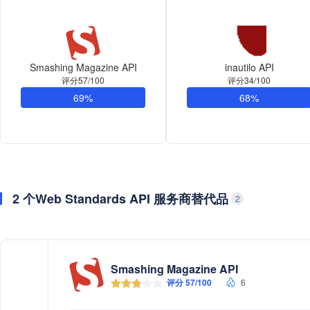
Smashing Magazine API
inautilo API
评分57/100
评分34/100
69%
68%
2 个Web Standards API 服务商替代品
2
Smashing Magazine API
评分 57/100
6