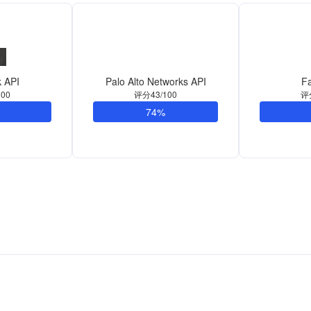
 API
Palo Alto Networks API
Fa
00
评分43/100
评
74%