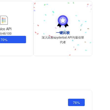
lco API
一键比较
分46/100
深入比较spyderbat API与最佳替
70%
代者
76%