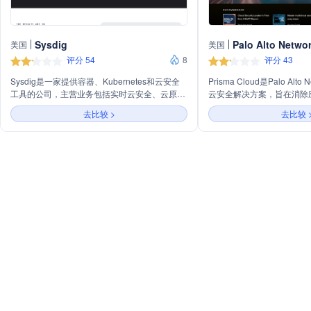
Sysdig
Palo Alto Netwo
美国
美国
评分 54
8
评分 43
Sysdig是一家提供容器、Kubernetes和云安全
Prisma Cloud是Palo Alt
工具的公司，主营业务包括实时云安全、云原生
云安全解决方案，旨在消除
应用保护平台（CNAPP）和云安全态势管理
险。它通过分析代码中的安
去比较 >
去比较 
（CSPM）。公司通过其Cloud Attack Graph技
不可信的镜像部署以及保护
术，实现跨领域的资产、活动和风险关联，提供
胁，提供从代码到云平台的
实时攻击可视化和风险优先级排序。Sysdig的产
Prisma Cloud利用Preci
品以实时洞察力为动力，帮助客户快速检测和响
1T事件，检测1.5M新攻
应安全威胁，加速市场上市时间，并优化云安全
安全事件。
解决方案。