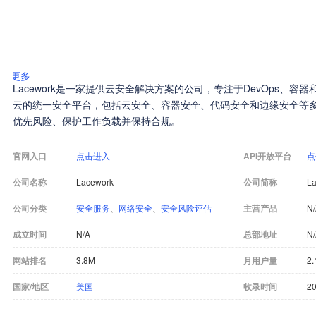
更多
Lacework是一家提供云安全解决方案的公司，专注于DevOps、
云的统一安全平台，包括云安全、容器安全、代码安全和边缘安全等
优先风险、保护工作负载并保持合规。
官网入口
点击进入
API开放平台
点
公司名称
Lacework
公司简称
L
公司分类
安全服务
、
网络安全
、
安全风险评估
主营产品
N
成立时间
N/A
总部地址
N
网站排名
3.8M
月用户量
2.
国家/地区
美国
收录时间
20