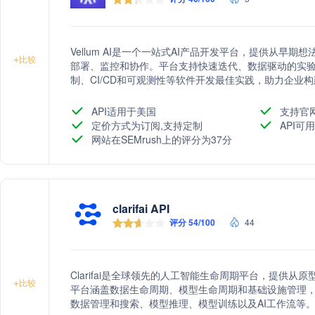
Vellum AI是一个一站式AI产品开发平台，提供从早
+
比较
部署、监控和协作。平台支持快速迭代、数据驱动的实
制、CI/CD和可观测性等软件开发最佳实践，助力企业构
API适用于美国
支持官
定价方式为订阅,支持定制
API可用
网站在SEMrush上的评分为37分
clarifai API
评分 54/100
44
Clarifai是全球领先的人工智能生命周期平台，提供从
+
比较
平台涵盖数据生命周期、模型生命周期和基础设施管理，包括AI
数据管理和搜索、模型推理、模型训练以及AI工作流等。Cl