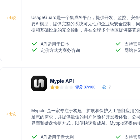
UsageGuard是一个集成AI平台，提供开发、监控
+
比较
要AI模型，提供完整的系统可见性和企业级安全控制，同
据和基础设施的完全控制，并在全球多个地区提供部署
API适用于日本
支持官
定价方式为商务咨询
网站在S
Myple API
评分 37/100
7
Mypple 是一家专注于构建、扩展和保护人工智能应用
+
比较
足您的需求，并提供最佳的用户体验和开发者体验。公司
界面和键盘快捷方式，以便快速集成AI。Mypple还提
供早期访问最新功能和优先解决问题的beta计划。
API适用于意大利
支持官