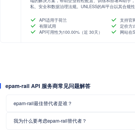
端的解决方案，帮助企业轻松配置、训练和部署AI助手
私、安全和数据治理法规。UNLESS的AI平台以其合
户操作的转型，提高ROI，并通过先进的安全架构和数
API适用于荷兰
支持官
有限试用
定价方
API可用性为100.00%（近 30天）
网站在S
epam-rail API 服务商常见问题解答
epam-rail最佳替代者是谁？
我为什么要考虑epam-rail替代者？