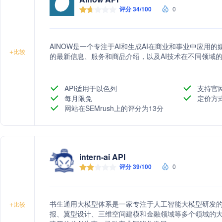
评分 34/100
0
AINOW是一个专注于AI和生成AI在商业和事业中应用
+
比较
的最新信息、服务和商品介绍，以及AI技术在不同领域
API适用于以色列
支持官
每月限免
定价方
网站在SEMrush上的评分为13分
intern-ai API
评分 39/100
0
书生通用大模型体系是一家专注于人工智能大模型研发
+
比较
报、翼型设计、三维空间建模和金融领域等多个领域的