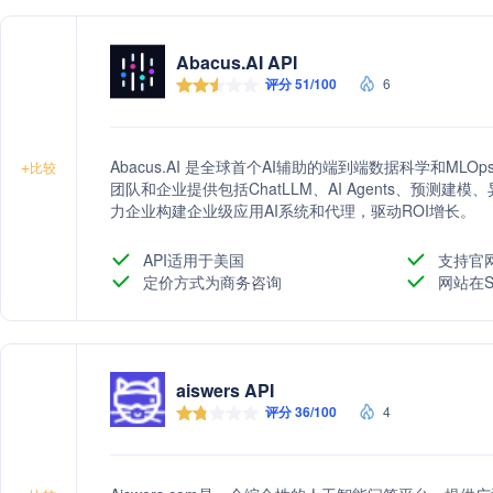
Abacus.AI API
评分 51/100
6
Abacus.AI 是全球首个AI辅助的端到端数据科学和M
+
比较
团队和企业提供包括ChatLLM、AI Agents、预测
力企业构建企业级应用AI系统和代理，驱动ROI增长。
API适用于美国
支持官
定价方式为商务咨询
网站在S
aiswers API
评分 36/100
4