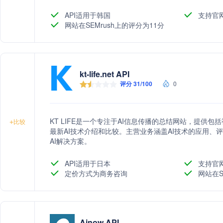
API适用于韩国
支持官
网站在SEMrush上的评分为11分
kt-life.net API
评分 31/100
0
KT LIFE是一个专注于AI信息传播的总结网站，提供包括
+
比较
最新AI技术介绍和比较。主营业务涵盖AI技术的应用、
AI解决方案。
API适用于日本
支持官
定价方式为商务咨询
网站在S
Ainow API