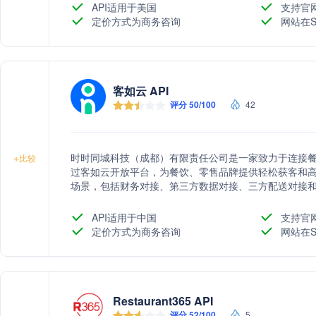
API适用于美国
支持官
定价方式为商务咨询
网站在S
客如云 API
评分 50/100
42
时时同城科技（成都）有限责任公司是一家致力于连接
+
比较
过客如云开放平台，为餐饮、零售品牌提供轻松获客和
场景，包括财务对接、第三方数据对接、三方配送对接
科学化决策。同时，我们与客如云SAAS系统深度合作
客相关领域，共同探索未来餐饮模式。
API适用于中国
支持官
定价方式为商务咨询
网站在S
Restaurant365 API
评分 52/100
5