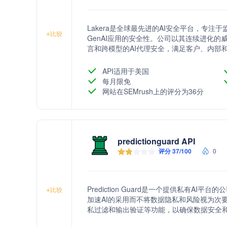
Lakera是全球最先进的AI安全平台，专
+
比较
GenAI应用的安全性。公司以其连续进化
言和跨模型的AI代理安全，满足客户、内部
API适用于美国
每月限免
网站在SEMrush上的评分为36分
predictionguard API
评分 37/100
0
Prediction Guard是一个提供私有A
+
比较
加速AI的采用而不将数据隐私和风险视为次
私过滤和输出验证等功能，以确保数据安全
户部署选项，支持企业规模的最佳性价比。