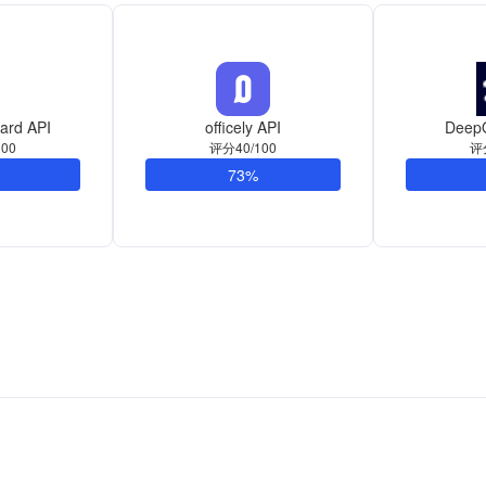
uard API
officely API
DeepO
00
评分40/100
评
73%