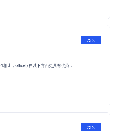
73%
d API相比，officely在以下方面更具有优势：
73%