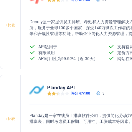
Deputy是一家提供员工排班、考勤和人力资源管理解决方
+
比较
所，服务于全球100多个国家，深受140万班次工作者的
录和合规性管理等功能，帮助企业简化人力资源管理，提高
提供与现有软件的集成，如ADP、Bamboo HR等，
服务。
API适用于
支持官
有限试用
定价方
API可用性为99.92%（近 30天）
网站在S
Planday API
评分 47/100
3
Planday是一家在线员工排班软件公司，提供简化劳
+
比较
排班表，同时考虑员工假期、可用性、工资成本等因素