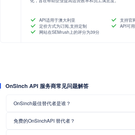
化，旨在帮助企业提高运营效率和员工满意度。
API适用于澳大利亚
支持官
定价方式为订阅,支持定制
API可用
网站在SEMrush上的评分为39分
OnSinch API 服务商常见问题解答
OnSinch最佳替代者是谁？
免费的OnSinchAPI 替代者？