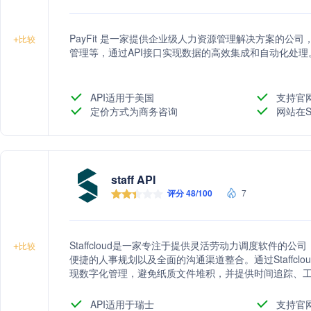
PayFit 是一家提供企业级人力资源管理解决方案的
+
比较
管理等，通过API接口实现数据的高效集成和自动化处理
API适用于美国
支持官
定价方式为商务咨询
网站在S
staff API
评分 48/100
7
Staffcloud是一家专注于提供灵活劳动力调度软件
+
比较
便捷的人事规划以及全面的沟通渠道整合。通过Staffc
现数字化管理，避免纸质文件堆积，并提供时间追踪、
API适用于瑞士
支持官