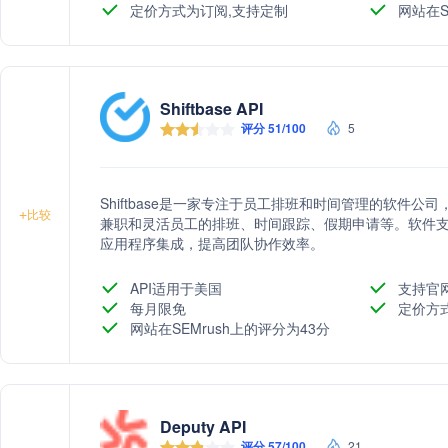
定价方式为订阅,支持定制
网站在S
Shiftbase API
评分 51/100
5
Shiftbase是一家专注于员工排班和时间管理的软件
+
比较
兼职和灵活员工的排班、时间跟踪、假期申请等。软件
应用程序集成，提高团队协作效率。
API适用于美国
支持官
每月限免
定价方
网站在SEMrush上的评分为43分
Deputy API
评分 57/100
21