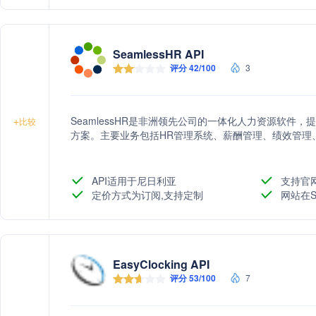
SeamlessHR API
评分 42/100
3
SeamlessHR是非洲领先公司的一体化人力资源软件
+
比较
方案。主要业务包括HR管理系统、薪酬管理、绩效管理
API适用于尼日利亚
支持官
定价方式为订阅,支持定制
网站在S
EasyClocking API
评分 53/100
7