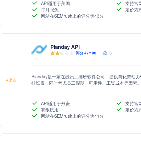
API适用于美国
支持官
每月限免
定价方
网站在SEMrush上的评分为43分
Planday API
评分 47/100
3
Planday是一家在线员工排班软件公司，提供简化劳
+
比较
排班表，同时考虑员工假期、可用性、工资成本等因素
API适用于丹麦
支持官
有限试用
定价方
网站在SEMrush上的评分为41分