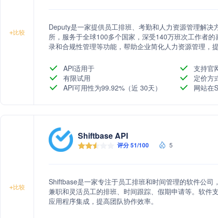
Deputy是一家提供员工排班、考勤和人力资源管理解决方
+
比较
所，服务于全球100多个国家，深受140万班次工作者的
录和合规性管理等功能，帮助企业简化人力资源管理，提高
提供与现有软件的集成，如ADP、Bamboo HR等，
服务。
API适用于
支持官
有限试用
定价方
API可用性为99.92%（近 30天）
网站在S
Shiftbase API
评分 51/100
5
Shiftbase是一家专注于员工排班和时间管理的软件
+
比较
兼职和灵活员工的排班、时间跟踪、假期申请等。软件
应用程序集成，提高团队协作效率。