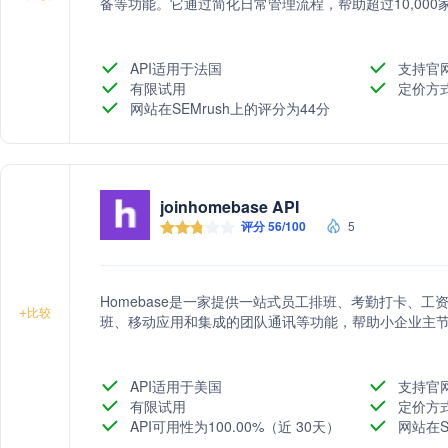
备等功能。它通过简化日常管理流程，帮助超过10,00
API适用于法国
支持官
有限试用
定价方
网站在SEMrush上的评分为44分
joinhomebase API
评分 56/100
5
Homebase是一家提供一站式员工排班、考勤打卡、
+
比较
班、移动应用和集成的团队通讯等功能，帮助小企业主
API适用于美国
支持官
有限试用
定价方
API可用性为100.00%（近 30天）
网站在S