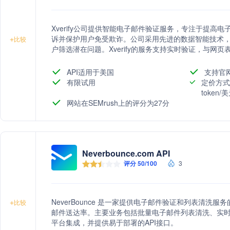
Xverify公司提供智能电子邮件验证服务，专注于提高
诉并保护用户免受欺诈。公司采用先进的数据智能技术
+
比较
户筛选潜在问题。Xverify的服务支持实时验证，与网
外，公司还提供批量上传功能，帮助用户快速清理大型数据集
户的邮件营销效果。
API适用于美国
支持官
有限试用
定价方式
token
网站在SEMrush上的评分为27分
Neverbounce.com API
评分 50/100
3
NeverBounce 是一家提供电子邮件验证和列表清
+
比较
邮件送达率。主要业务包括批量电子邮件列表清洗、实
平台集成，并提供易于部署的API接口。