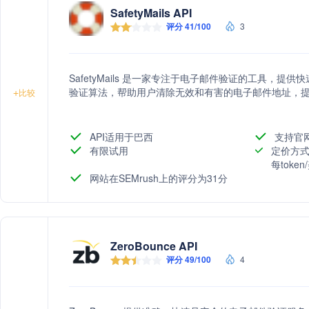
SafetyMails API
评分 41/100
3
SafetyMails 是一家专注于电子邮件验证的工具，
验证算法，帮助用户清除无效和有害的电子邮件地址，
+
比较
API适用于巴西
支持官
有限试用
定价方式
每toke
网站在SEMrush上的评分为31分
ZeroBounce API
评分 49/100
4