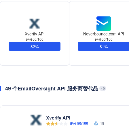
Xverify API
Neverbounce.com API
评分50/100
评分50/100
82%
81%
49 个EmailOversight API 服务商替代品
49
Xverify API
评分 50/100
18