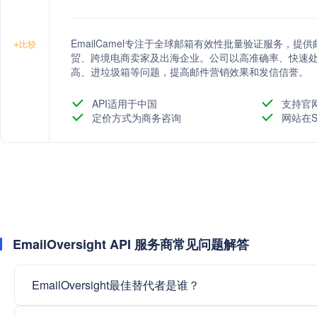
EmailCamel专注于全球邮箱有效性批量验证服务，
+
比较
贸、跨境电商卖家及出海企业。公司以高准确率、快速
高、进垃圾箱等问题，提高邮件营销效果和发信信誉。
API适用于中国
支持官
定价方式为商务咨询
网站在S
EmailOversight API 服务商常见问题解答
EmailOversight最佳替代者是谁？