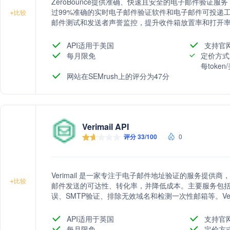
ZeroBounce提供准确、快速且安全的电子邮件验证
过99%准确的实时电子邮件验证软件和电子邮件可投递
+
比较
邮件测试和发送者声誉监控，提升收件箱放置率和打开
API适用于美国
支持官
每月限免
定价方式
每toke
网站在SEMrush上的评分为47分
Verimail API
评分 33/100
0
Verimail 是一家专注于电子邮件地址验证的服务提供商
+
比较
邮件发送的可达性、转化率，并降低成本。主要服务包
误、SMTP验证、排除无效域名和检测一次性邮箱等。Ver
端加密，并在验证后自动永久删除地址。
API适用于英国
支持官
每月限免
定价方