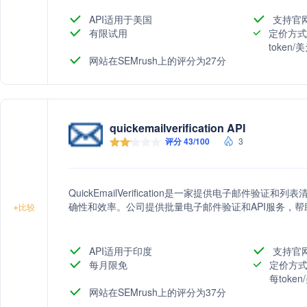
外，公司还提供批量上传功能，帮助用户快速清理大型数据集
户的邮件营销效果。
API适用于美国
支持官
有限试用
定价方式
token
网站在SEMrush上的评分为27分
quickemailverification API
评分 43/100
3
QuickEmailVerification是一家提供电子邮件
确性和效率。公司提供批量电子邮件验证和API服务，
+
比较
API适用于印度
支持官
每月限免
定价方式
每toke
网站在SEMrush上的评分为37分