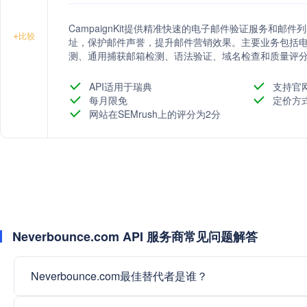
CampaignKit提供精准快速的电子邮件验证服务和
+
比较
址，保护邮件声誉，提升邮件营销效果。主要业务包括
测、通用捕获邮箱检测、语法验证、域名检查和质量评分
成，如HubSpot、Mailchimp等。
API适用于瑞典
支持官
每月限免
定价方
网站在SEMrush上的评分为2分
Neverbounce.com API 服务商常见问题解答
Neverbounce.com最佳替代者是谁？