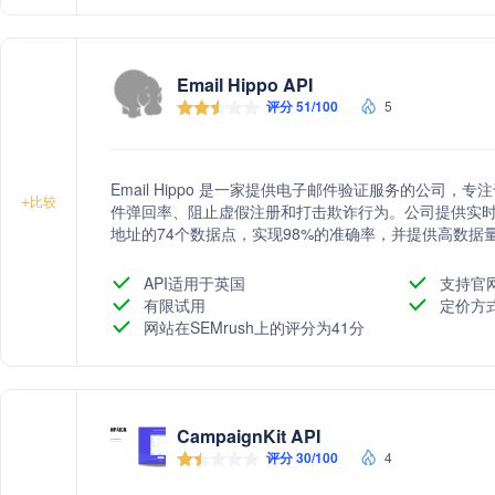
Email Hippo API
评分 51/100
5
Email Hippo 是一家提供电子邮件验证服务的公司
+
比较
件弹回率、阻止虚假注册和打击欺诈行为。公司提供实时
地址的74个数据点，实现98%的准确率，并提供高数据量
API适用于英国
支持官
有限试用
定价方
网站在SEMrush上的评分为41分
CampaignKit API
评分 30/100
4