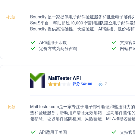
Bouncify 是一家提供电子邮件验证服务和批量电子
+
比较
SaaS平台，帮助超过10,000个营销团队建立电子邮
Bouncify 提供高准确性、快速验证、API连接、低
件列表验证。
API适用于印度
支持官
定价方式为商务咨询
网站在S
MailTester API
评分 54/100
7
MailTester.com是一家专注于电子邮件验证和递送
+
比较
查和验证服务，帮助用户清除无效邮箱，提高邮件营销的
箱移除、垃圾邮件陷阱检测、风险验证、MTA和域名验
输。
API适用于美国
支持官