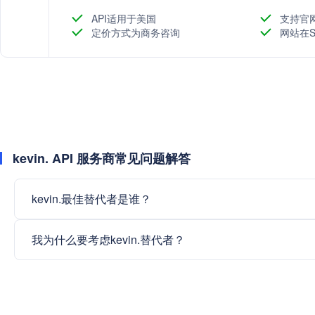
的网络覆盖和性能策略，以提高转化率、留存率和结算
API适用于美国
支持官
定价方式为商务咨询
网站在S
kevin. API 服务商常见问题解答
kevin.最佳替代者是谁？
我为什么要考虑kevin.替代者？