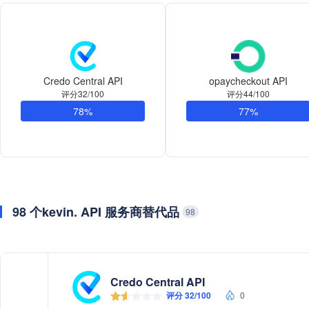
Credo Central API
opaycheckout API
评分32/100
评分44/100
78%
77%
98 个kevin. API 服务商替代品
98
Credo Central API
评分 32/100
0