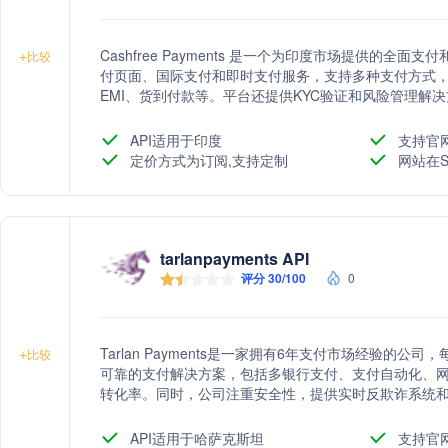
Cashfree Payments 是一个为印度市场提供的
+
比较
付页面、国际支付和即时支付服务，支持多种支付方式，包
EMI、货到付款等。平台还提供KYC验证和风险管理解决
600,000家企业，年处理交易额超过800亿美元。
API适用于印度
支持官
定价方式为订阅,支持定制
网站在S
tarlanpayments API
评分 30/100
0
Tarlan Payments是一家拥有6年支付市场经验的
+
比较
可靠的支付解决方案，包括多银行支付、支付自动化、
转化率。同时，公司注重安全性，提供实时反欺诈系统
API适用于哈萨克斯坦
支持官