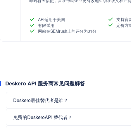
即时聊天信使，旨在帮助企业更有效地组织在线文档并
API适用于美国
支持官
有限试用
定价方
网站在SEMrush上的评分为31分
Deskero API 服务商常见问题解答
Deskero最佳替代者是谁？
免费的DeskeroAPI 替代者？