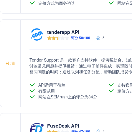
定价方式为商务咨询
网站在S
tenderapp API
评分 50/100
5
Tender Support 是一款客户支持软件，提供帮助
+
比较
讨论常见问题并提供反馈；通过电子邮件集成，实现随时
相同问题的时间；通过队列和任务分配，帮助团队成员专
先级服务；支持高级报告功能，跟踪讨论响应时间和解
服务，提升客户体验。
API适用于荷兰
支持官
有限试用
定价方
网站在SEMrush上的评分为34分
FuseDesk API
评分 47/100
4