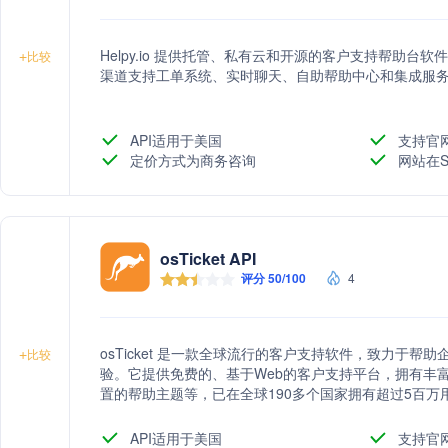
Helpy.io 提供托管、私有云和开源的客户支持帮助
+
比较
渠道支持工单系统、实时聊天、自助帮助中心和集成服
API适用于美国
支持官
定价方式为商务咨询
网站在S
osTicket API
评分 50/100
4
osTicket 是一款全球流行的客户支持软件，致力于
+
比较
验。它提供免费的、基于Web的客户支持平台，拥有丰
置的帮助主题等，已在全球190多个国家拥有超过5百万用
API适用于美国
支持官