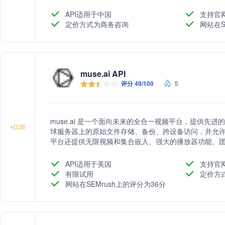
API适用于中国
支持官
定价方式为商务咨询
网站在S
muse.ai API
评分 49/100
5
muse.ai 是一个面向未来的全合一视频平台，提供先
+
比较
球服务器上的原始文件存储、备份、跨设备访问，并允
平台还提供无限视频和集合嵌入、强大的播放器功能、
升SEO和视频内容的发现性。
API适用于美国
支持官
有限试用
定价方
网站在SEMrush上的评分为36分