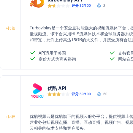
评分 32/100
2
Turboviplay是一个安全且功能强大的视频流媒体平
+
比较
量视频流。该平台采用HLS流媒体技术和全球服务器系
和带宽，允许上传高达15GB的大文件，并接受所有合法的成
计分析功能，帮助用户了解观众来源和行为，以及产品
API适用于美国
支持官
定价方式为商务咨询
网站在S
优酷 API
评分 59/100
50
优酷视频云是优酷旗下的视频云服务平台，提供视频上
+
比较
营业务包括视频点播、直播、互动直播、视频广告、视
云相关的技术支持和客户服务。