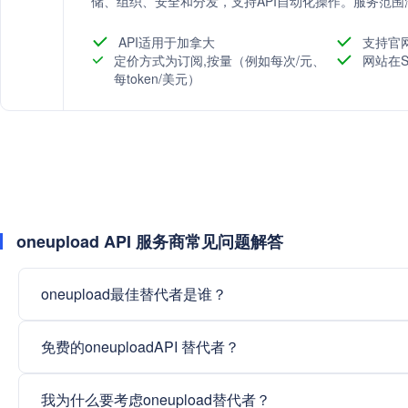
储、组织、安全和分发，支持API自动化操作。服务范
成、实时流媒体转码、远程混合切换板和播客托管等，
API适用于加拿大
支持官
定价方式为订阅,按量（例如每次/元、
网站在S
每token/美元）
oneupload API 服务商常见问题解答
oneupload最佳替代者是谁？
免费的oneuploadAPI 替代者？
我为什么要考虑oneupload替代者？