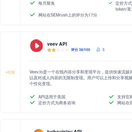
每月限免
定价方式
token
网站在SEMrush上的评分为17分
veev API
评分 38/100
5
Veev.to是一个在线内容分享和变现平台，提供快速
+
比较
以及对成人内容的无限制变现。用户可以上传和分享视
个性化变现。
API适用于美国
支持官
定价方式为商务咨询
网站在S
turboviplay API