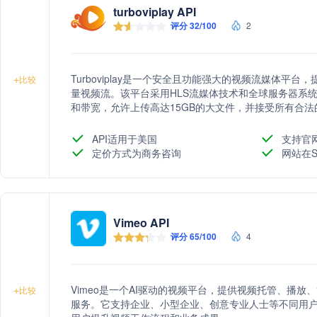
turboviplay API
评分 32/100
2
Turboviplay是一个安全且功能强大的视频流媒体平
+
比较
量视频流。该平台采用HLS流媒体技术和全球服务器系
和带宽，允许上传高达15GB的大文件，并接受所有合法的成
计分析功能，帮助用户了解观众来源和行为，以及产品
API适用于美国
支持官
定价方式为商务咨询
网站在S
Vimeo API
评分 65/100
4
Vimeo是一个AI驱动的视频平台，提供视频托管、播
+
比较
服务。它支持企业、小型企业、创意专业人士等不同用