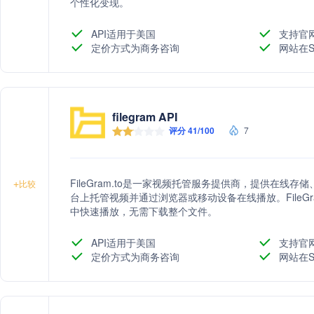
个性化变现。
API适用于美国
支持官
定价方式为商务咨询
网站在S
filegram API
评分 41/100
7
FileGram.to是一家视频托管服务提供商，提供在
+
比较
台上托管视频并通过浏览器或移动设备在线播放。FileG
中快速播放，无需下载整个文件。
API适用于美国
支持官
定价方式为商务咨询
网站在S