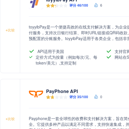
评分 46/100
6
toyyibPay是一个便捷高效的在线支付解决方案，为
+
比较
付服务，支持次日银行结算、即时URL链接或QR码收款、
预配置的分账服务。toyyibPay适用于各类企业，包
API适用于美国
支持官
定价方式为按量（例如每次/元、每
网站在S
token/美元）,支持定制
PayPhone API
评分 35/100
0
Payphone是一套全球性的收费和支付解决方案，旨
+
比较
全。它提供多种产品以满足不同需求，支持快速集成，并提供Pa