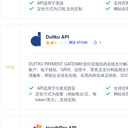
API适用于美国
支持官
定价方式为订阅,支持定制
网站在S
Duitku API
评分 47/100
1
DUITKU PAYMENT GATEWAY是印尼领先的在线
+
比较
账户、电子钱包、QRIS、信用卡、零售店支付和延期
理服务，帮助企业优化在线、应用内和实体店销售。DUI
印尼企业在支付领域的多样化需求。
API适用于印度尼西亚
支持官
定价方式为按量（例如每次/元、每
网站在S
token/美元）,支持定制
toyyibPay API