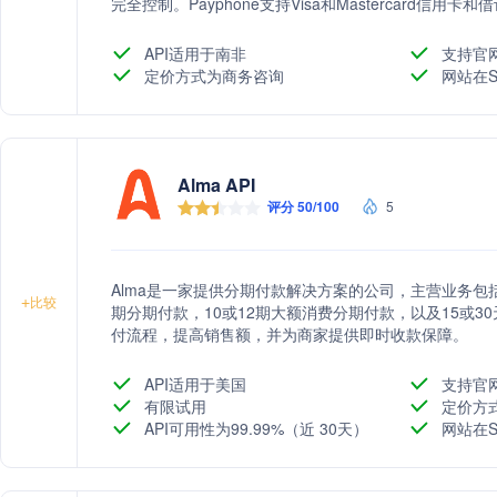
完全控制。Payphone支持Visa和Mastercard
金额的5%加增值税，且支持零成本的网络内支付。Paypho
3D Secure认证，以及反欺诈系统和交易控制。
API适用于南非
支持官
定价方式为商务咨询
网站在S
Alma API
评分 50/100
5
Alma是一家提供分期付款解决方案的公司，主营业务包
+
比较
期分期付款，10或12期大额消费分期付款，以及15或30
付流程，提高销售额，并为商家提供即时收款保障。
API适用于美国
支持官
有限试用
定价方
API可用性为99.99%（近 30天）
网站在S