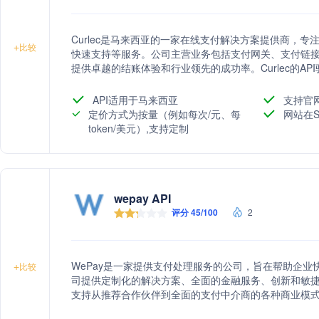
Curlec是马来西亚的一家在线支付解决方案提供商，
+
比较
快速支持等服务。公司主营业务包括支付网关、支付链
提供卓越的结账体验和行业领先的成功率。Curlec的A
据洞察等特点，使其成为超过800万企业信赖的支付解决
API适用于马来西亚
支持官
定价方式为按量（例如每次/元、每
网站在S
token/美元）,支持定制
wepay API
评分 45/100
2
WePay是一家提供支付处理服务的公司，旨在帮助企
+
比较
司提供定制化的解决方案、全面的金融服务、创新和敏捷
支持从推荐合作伙伴到全面的支付中介商的各种商业模
和灵活的卡接受服务。