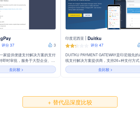
ngPay
Duitku
印度尼西亚
评分 37
3
评分 47
ay是一家提供便捷支付解决方案的支付
DUITKU PAYMENT GATEWAY是印尼领先的
持即时审批，服务于大型企业、中
线支付解决方案提供商，支持26+种支付方式
合作伙伴。公司整合多种支付方
包括虚拟账户、电子钱包、QRIS、信用卡、
去比较 >
去比较 >
定价，并以数据安全为首要任务，
售店支付和延期支付服务。公司提供支付网
融安全专家合作。senangPay提
资金分配和财务管理服务，帮助企业优化在
支持、购物车插件、直接API支付、
应用内和实体店销售。DUITKU以强大的技术
金分配等功能，满足不同业务需
持和优质的客户服务，满足印尼企业在支付
成长。
的多样化需求。
+ 替代品深度比较