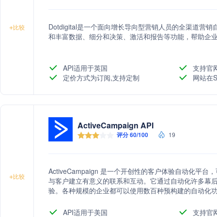
Dotdigital是一个面向增长导向型营销人员的全渠道
+
比较
和丰富数据、细分和决策、激活和报告等功能，帮助企
API适用于英国
支持官
定价方式为订阅,支持定制
网站在S
ActiveCampaign API
评分 60/100
19
ActiveCampaign 是一个开创性的客户体验自动化平台，可
+
比较
与客户建立有意义的联系和互动。它通过自动化许多幕
验。各种规模的企业都可以使用数百种预构建的自动化
化、CRM 和机器学习，可实现强大的跨渠道编排、细分
API适用于美国
支持官