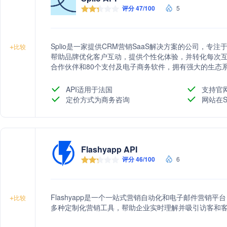
评分 47/100
5
Splio是一家提供CRM营销SaaS解决方案的公司，
+
比较
帮助品牌优化客户互动，提供个性化体验，并转化每次互动为
合作伙伴和80个支付及电子商务软件，拥有强大的生态
现客户保留和销售目标。
API适用于法国
支持官
定价方式为商务咨询
网站在S
Flashyapp API
评分 46/100
6
Flashyapp是一个一站式营销自动化和电子邮件营销
+
比较
多种定制化营销工具，帮助企业实时理解并吸引访客和