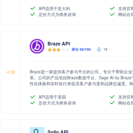
API适用于意大利
支持官
定价方式为商务咨询
网站在S
Braze API
评分 56/100
19
Braze是一家提供客户参与平台的公司，专注于帮助企
+
比较
系。公司的产品包括Braze数据平台、Sage AI by 
性化体验和实时执行来提高客户参与度和品牌忠诚度。Br
信、移动应用消息等，适用于零售、金融服务、旅游酒
平台和AI能力，帮助企业实现客户关系的深度挖掘和营
API适用于美国
支持官
定价方式为商务咨询
网站在S
Splio API