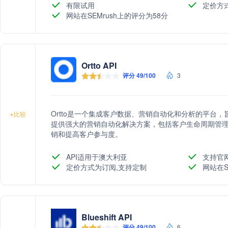
有限试用
定价方
网站在SEMrush上的评分为58分
Ortto API
评分 49/100
3
Ortto是一个集成客户数据、营销自动化和分析的平台
+
比较
提供强大的营销自动化解决方案，包括客户生命周期管
销和提高客户参与度。
API适用于澳大利亚
支持官
定价方式为订阅,支持定制
网站在S
Blueshift API
评分 49/100
6