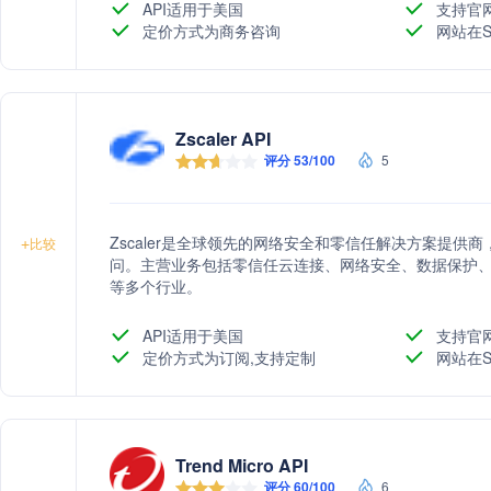
API适用于美国
支持官
定价方式为商务咨询
网站在S
Zscaler API
评分 53/100
5
Zscaler是全球领先的网络安全和零信任解决方案提
+
比较
问。主营业务包括零信任云连接、网络安全、数据保护
等多个行业。
API适用于美国
支持官
定价方式为订阅,支持定制
网站在S
Trend Micro API
评分 60/100
6