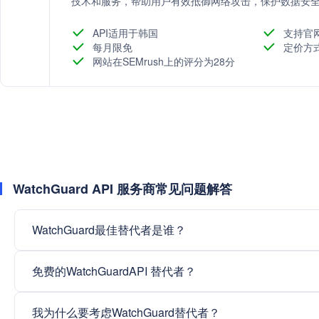
技术和服务，帮助用户有效抵御网络攻击，保护数据安
API适用于韩国
支持官
每月限免
定价方
网站在SEMrush上的评分为28分
WatchGuard API 服务商常见问题解答
WatchGuard最佳替代者是谁？
免费的WatchGuardAPI 替代者？
我为什么要考虑WatchGuard替代者？