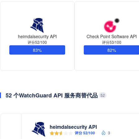
heimdalsecurity API
Check Point Software API
评分52/100
评分53/100
83%
82%
52 个WatchGuard API 服务商替代品
52
heimdalsecurity API
评分 52/100
3