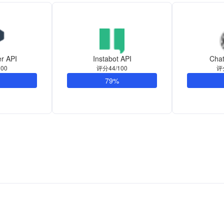
er API
Instabot API
Chat
00
评分44/100
评
79%