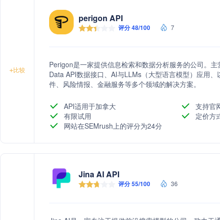
perigon API
评分 48/100
7
Perigon是一家提供信息检索和数据分析服务的公司。主营业
+
比较
Data API数据接口、AI与LLMs（大型语言模型）
件、风险情报、金融服务等多个领域的解决方案。
API适用于加拿大
支持官
有限试用
定价方
网站在SEMrush上的评分为24分
Jina AI API
评分 55/100
36