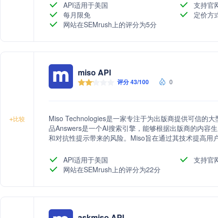
API适用于美国
支持官
每月限免
定价方
网站在SEMrush上的评分为5分
miso API
评分 43/100
0
Miso Technologies是一家专注于为出版商提供可
+
比较
品Answers是一个AI搜索引擎，能够根据出版商的内
和对抗性提示带来的风险。Miso旨在通过其技术提高
出版商品牌的信誉。
API适用于美国
支持官
网站在SEMrush上的评分为22分
askmiso API