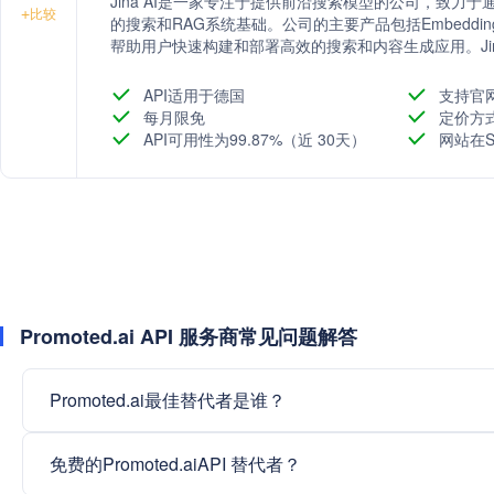
Jina AI是一家专注于提供前沿搜索模型的公司，致力
+
比较
的搜索和RAG系统基础。公司的主要产品包括Embeddings、R
帮助用户快速构建和部署高效的搜索和内容生成应用。Jina
模型进行文本嵌入和搜索优化。此外，公司还积极参与
构建更好的GenAI和搜索应用。
API适用于德国
支持官
每月限免
定价方
API可用性为99.87%（近 30天）
网站在S
Promoted.ai API 服务商常见问题解答
Promoted.ai最佳替代者是谁？
免费的Promoted.aiAPI 替代者？