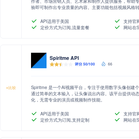
作者、市场营销人员、艺术家和制作人提供服务，帮助
验即可制作出专业质量的内容。主要功能包括视频风格
风格，如卡通、3D卡通、像素艺术等。
API适用于美国
支持官
定价方式为订阅,流量套餐
网站在S
Spiritme API
评分 50/100
66
Spiritme 是一个AI视频平台，专注于使用数字头像
+
比较
通过简单的文本输入，让头像说出内容。该平台提供动
化，无需专业的演员或视频制作技能。
API适用于美国
支持官
定价方式为订阅,支持定制
网站在S