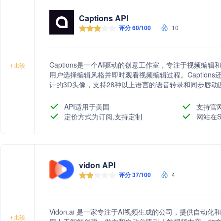
Captions API
评分 60/100
10
Captions是一个AI驱动的创意工作室，专注于视频编
+
比较
用户选择编辑风格并即时观看视频编辑过程。Captions还
计的3D头像，支持28种以上语言的语音转录和同步唇
始生成内容。
API适用于美国
支持官
定价方式为订阅,支持定制
网站在S
vidon API
评分 37/100
4
Vidon.ai 是一家专注于AI视频生成的公司，提供自
+
比较