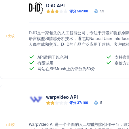
D-iD API
评分 58/100
53
D-ID是一家领先的人工智能公司，专注于开发和提供创
+
比较
语言模型和情感分析技术，通过其Natural User Int
人像生成和交互。D-ID的产品广泛应用于营销、客户
碍，提升全球内容的创造和交流。公司以负责任的AI使
术的道德和合规性。
API适用于以色列
支持官
有限试用
定价方
网站在SEMrush上的评分为50分
warpvideo API
评分 37/100
5
WarpVideo AI 是一个全面的人工智能视频创作平
+
比较