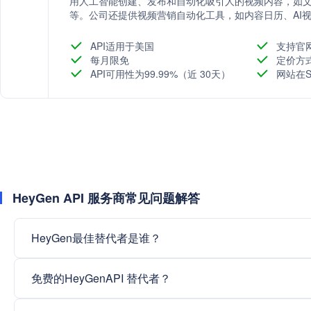
用人工智能创建、发布和自动化吸引人的视频内容，如文
等。公司还提供视频营销自动化工具，如内容日历、AI
化SEO和社交媒体表现。
API适用于美国
支持官
每月限免
定价方
API可用性为99.99%（近 30天）
网站在S
HeyGen API 服务商常见问题解答
HeyGen最佳替代者是谁？
免费的HeyGenAPI 替代者？