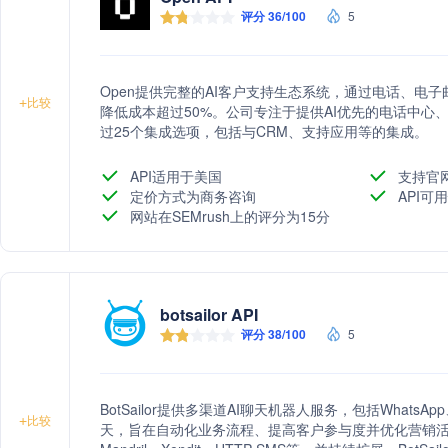
评分 36/100
5
Open提供完整的AI客户支持生态系统，通过电话、电子
+
比较
降低成本超过50%。公司专注于提供AI优先的电话中心
过25个集成选项，包括与CRM、支持应用等的集成。
API适用于美国
支持官
定价方式为商务咨询
API可
网站在SEMrush上的评分为15分
botsailor API
评分 38/100
5
BotSailor提供多渠道AI聊天机器人服务，包括WhatsApp、F
+
比较
天，旨在自动化业务流程、提高客户参与度并优化营销