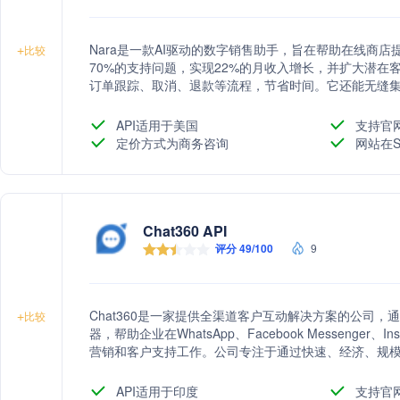
Nara是一款AI驱动的数字销售助手，旨在帮助在线商
+
比较
70%的支持问题，实现22%的月收入增长，并扩大潜在
订单跟踪、取消、退款等流程，节省时间。它还能无缝集成到C
聊天渠道，提供类似实体店销售助理的人性化聊天体验
API适用于美国
支持官
定价方式为商务咨询
网站在S
Chat360 API
评分 49/100
9
Chat360是一家提供全渠道客户互动解决方案的公司，
+
比较
器，帮助企业在WhatsApp、Facebook Messenger
营销和客户支持工作。公司专注于通过快速、经济、规
在客户生成、客户支持与参与、WhatsApp商业和对话
API适用于印度
支持官