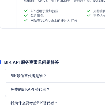
Mandril、Xendit、HTTP SMS等，并持续扩展。B
可创建引人入胜的聊天机器人，适合各种水平的用户。
API适用于孟加拉国
支持官
每月限免
定价方
网站在SEMrush上的评分为17分
BIK API 服务商常见问题解答
BIK最佳替代者是谁？
免费的BIKAPI 替代者？
我为什么要考虑BIK替代者？