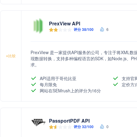
PrexView API
评分 38/100
6
PrexView 是一家提供API服务的公司，专注于将XM
+
比较
现数据转换，支持多种编程语言的SDK，如Node.js、PH
求。
API适用于哥伦比亚
支持官
每月限免
定价方
网站在SEMrush上的评分为16分
PassportPDF API
评分 32/100
0