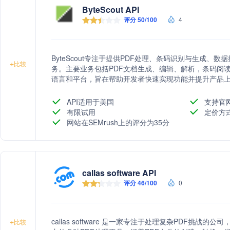
ByteScout API
评分 50/100
4
ByteScout专注于提供PDF处理、条码识别与生成、
+
比较
务。主要业务包括PDF文档生成、编辑、解析，条码阅
语言和平台，旨在帮助开发者快速实现功能并提升产品
API适用于美国
支持官
有限试用
定价方
网站在SEMrush上的评分为35分
callas software API
评分 46/100
0
callas software 是一家专注于处理复杂PDF挑战的公司，提供
+
比较