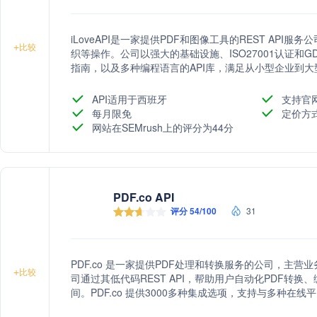
iLoveAPI是一家提供PDF和图像工具的REST API
+
比较
织等操作。公司以强大的基础设施、ISO27001认证和G
指南，以及多种编程语言的API库，满足从小型企业到
API适用于西班牙
支持官
每月限免
定价方
网站在SEMrush上的评分为44分
PDF.co API
评分 54/100
31
PDF.co 是一家提供PDF处理和转换服务的公司，主
+
比较
司通过其低代码REST API，帮助用户自动化PDF转
间。PDF.co 提供3000多种集成选项，支持与多种
司还提供AI驱动的发票解析服务，以及PDF到各种格式