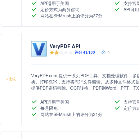
API适用于美国
支持官
定价方式为商务咨询
API可
网站在SEMrush上的评分为37分
VeryPDF API
评分 41/100
1
VeryPDF.com 提供一系列PDF工具、文档处理软件
+
比较
换、打印SDK，支持将PDF文件编辑、从多种文件格式创
提供PDF密码移除、OCR转换、PDF到Word、PPT、
PDF拆分合并、PDF盖章等功能。此外，还提供在线PDF
同用户的PDF处理需求。
API适用于美国
支持官
每月限免
定价方
网站在SEMrush上的评分为31分