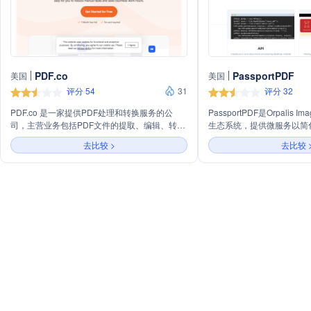
PDF.co
PassportPDF
美国
美国
评分 54
31
评分 32
PDF.co 是一家提供PDF处理和转换服务的公
PassportPDF是Orpalis I
司，主营业务包括PDF文件的提取、编辑、转换
生态系统，提供微服务以简
和创建。公司通过其低代码REST API，帮助用
务包括PDF和电子文档的压
去比较 >
去比较 
户自动化PDF转换、编辑、提取等操作，减少手
力工具，同时提供在线工具、
动任务，节省工作时间。PDF.co 提供3000多种
务，支持跨平台的文档处理
集成选项，支持与多种在线平台的集成，无需复
以及ECM公司。
杂编程即可实现。此外，公司还提供AI驱动的发
票解析服务，以及PDF到各种格式的转换、文档
解析、文档分类等工具。