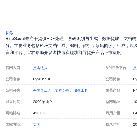
更多
ByteScout专注于提供PDF处理、条码识别与生成、数据提取、文档
务。主要业务包括PDF文档生成、编辑、解析，条码阅读、生成，以
言和平台，旨在帮助开发者快速实现功能并提升产品上市速度。
官网入口
点击进入
API开放平台
点
公司名称
ByteScout
公司简称
By
公司分类
开发者工具
、
文档处理
、
图像工具
主营产品
N
成立时间
2009年成立
总部地址
10
网站排名
416.6K
月用户量
24
国家/地区
美国
收录时间
20