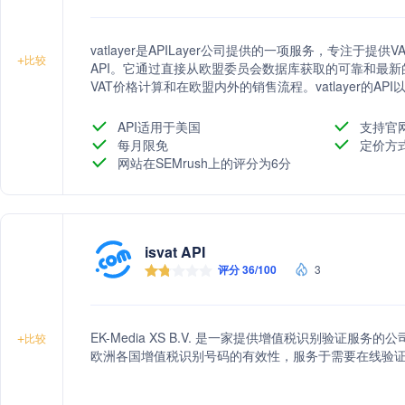
vatlayer是APILayer公司提供的一项服务，专注于
+
比较
API。它通过直接从欧盟委员会数据库获取的可靠和最新
VAT价格计算和在欧盟内外的销售流程。vatlayer的API
加密确保数据安全。此外，vatlayer还提供交互式文
API。
API适用于美国
支持官
每月限免
定价方
网站在SEMrush上的评分为6分
isvat API
评分 36/100
3
EK-Media XS B.V. 是一家提供增值税识别验证服务的公
+
比较
欧洲各国增值税识别号码的有效性，服务于需要在线验