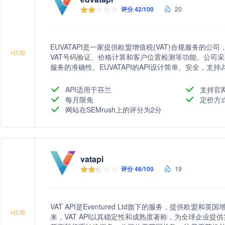
评分 42/100
20
EUVATAPI是一家提供欧盟增值税(VAT)合规服务的
+
比较
VAT号码验证、价格计算和客户位置检测等功能。公司
服务的准确性。EUVATAPI的API设计简单、安全，支
划，满足不同规模企业的需求，并承诺提供市场上最低的价格
支持，帮助解决任何问题。
API适用于芬兰
支持官
每月限免
定价方
网站在SEMrush上的评分为2分
vatapi
评分 46/100
19
VAT API是Eventured Ltd旗下的服务，提供欧盟和
+
比较
来，VAT API以其稳定性和成熟度著称，为全球企业提供