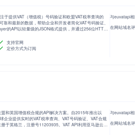
服务，专注于提供VAT（增值税）号码验证和欧盟VAT税率查询的
与euvatap
的可靠和最新的数据，帮助企业和开发者简化VAT号码验证、
在网站域名评分
yer的API以轻量级的JSON格式提供，并通过256位HTTPS
提供交互式文档和世界级技术支持，帮助用户轻松集成和使用
支持官网
定价方式为订阅
务，提供欧盟和英国增值税合规的API解决方案。自2015年推出以
与euvata
全球企业提供实时的VAT税率查询、VAT号码验证、VAT合规
在网站域名评分
英格兰，注册号11203935。VAT API利用亚马逊云服
持全球和欧盟特定端点连接，满足不同地区企业的税务合规需