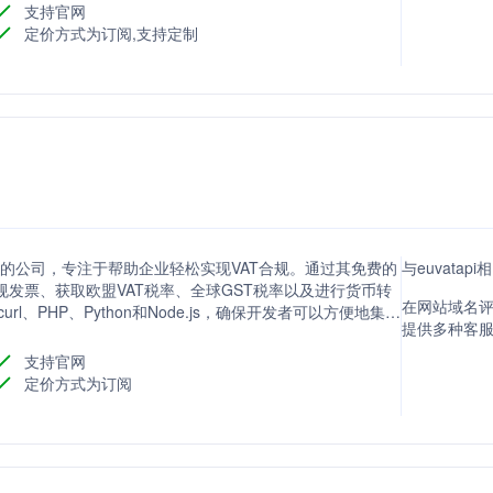
支持官网
定价方式为订阅,支持定制
决方案的公司，专注于帮助企业轻松实现VAT合规。通过其免费的
与euvata
建合规发票、获取欧盟VAT税率、全球GST税率以及进行货币转
在网站域名评分
url、PHP、Python和Node.js，确保开发者可以方便地集成
提供多种客
足不同规模企业的需求，并承诺提供安全、快速的API服
支持官网
定价方式为订阅