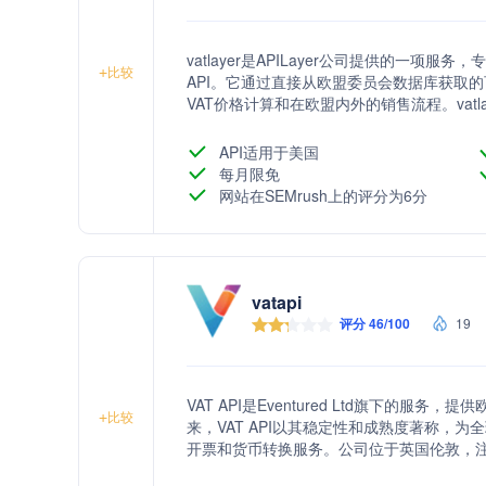
vatlayer是APILayer公司提供的一项
+
比较
API。它通过直接从欧盟委员会数据库获取
VAT价格计算和在欧盟内外的销售流程。vatla
加密确保数据安全。此外，vatlayer还
API。
API适用于美国
每月限免
网站在SEMrush上的评分为6分
vatapi
评分 46/100
19
VAT API是Eventured Ltd旗下的服
+
比较
来，VAT API以其稳定性和成熟度著称，为
开票和货币转换服务。公司位于英国伦敦，注册于
务提供安全、快速且可扩展的API服务，支