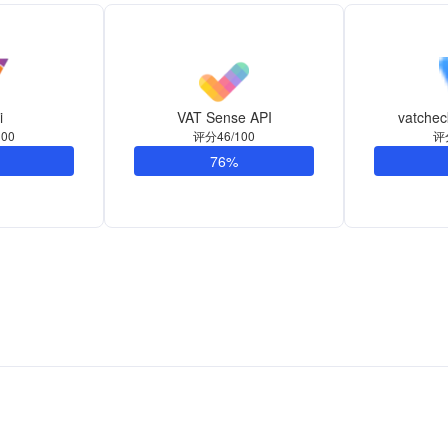
i
VAT Sense API
vatchec
00
评分46/100
评
76%