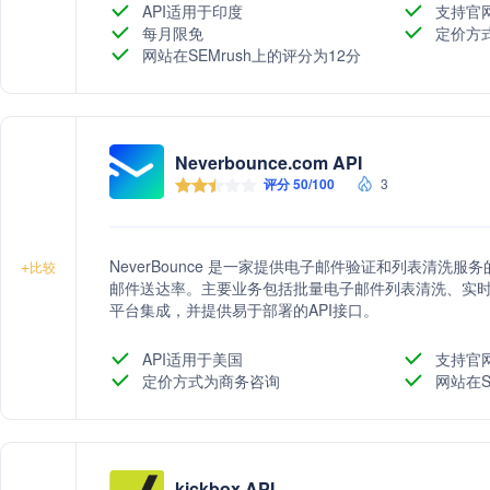
API适用于印度
支持官
每月限免
定价方
网站在SEMrush上的评分为12分
Neverbounce.com API
评分 50/100
3
NeverBounce 是一家提供电子邮件验证和列表清
+
比较
邮件送达率。主要业务包括批量电子邮件列表清洗、实
平台集成，并提供易于部署的API接口。
API适用于美国
支持官
定价方式为商务咨询
网站在S
kickbox API