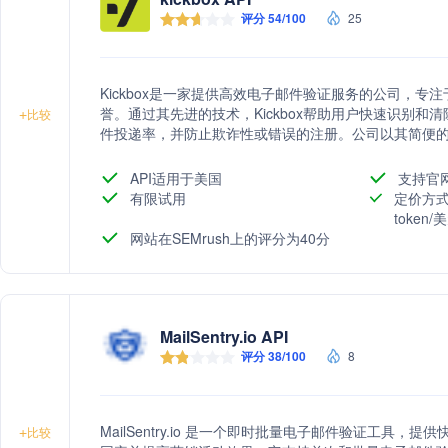
评分 54/100
25
Kickbox是一家提供高效电子邮件验证服务的公司，
誉。通过其先进的技术，Kickbox帮助用户快速识别
+
比较
件投递率，并防止欺诈性或错误的注册。公司以其简便的
及对数据隐私和安全性的承诺而受到超过150,000个发
API适用于美国
支持官
有限试用
定价方式
token
网站在SEMrush上的评分为40分
MailSentry.io API
评分 38/100
8
MailSentry.io 是一个即时批量电子邮件验证工具
+
比较