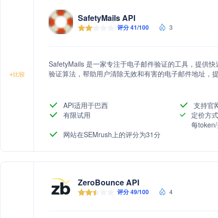
SafetyMails API
评分 41/100
3
SafetyMails 是一家专注于电子邮件验证的工具，
验证算法，帮助用户清除无效和有害的电子邮件地址，
+
比较
API适用于巴西
支持官
有限试用
定价方式
每toke
网站在SEMrush上的评分为31分
ZeroBounce API
评分 49/100
4