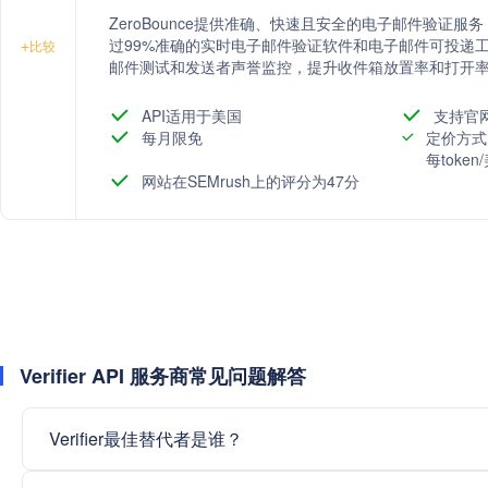
ZeroBounce提供准确、快速且安全的电子邮件验证
过99%准确的实时电子邮件验证软件和电子邮件可投递
+
比较
邮件测试和发送者声誉监控，提升收件箱放置率和打开
API适用于美国
支持官
每月限免
定价方式
每toke
网站在SEMrush上的评分为47分
Verifier API 服务商常见问题解答
Verifier最佳替代者是谁？