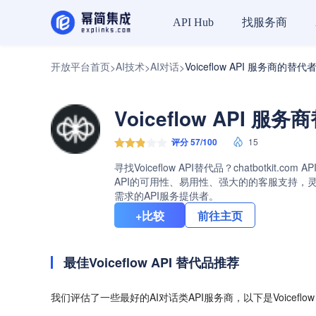
找服务商
API Hub
开放平台首页
AI技术
AI对话
Voiceflow API 服务商的替代
>
>
>
Voiceflow API 服
评分 57/100
15
寻找Voiceflow API替代品？chatbotkit.
API的可用性、易用性、强大的的客服支持，灵活的
需求的API服务提供者。
+比较
前往主页
最佳Voiceflow API 替代品推荐
我们评估了一些最好的AI对话类API服务商，以下是Voiceflo