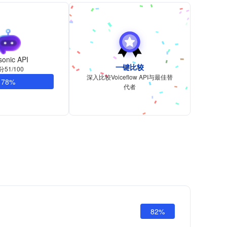
sonic API
一键比较
分51/100
深入比较Voiceflow API与最佳替
78%
代者
82%