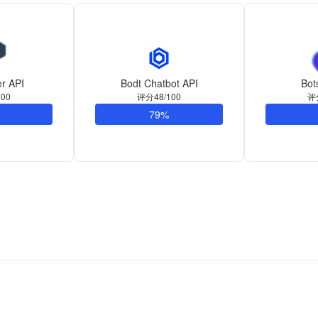
er API
Bodt Chatbot API
Bot
00
评分48/100
评
79%