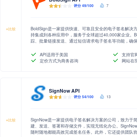
评分 49/100
7
BoldSign是一家提供快速、可靠且安全的电子签名解
+
比较
持集成到各种应用中，服务于全球超过40,000家企业。B
踪、批量链接发送、通过短信请求电子签名等功能，确
ESIGN法案和国际eIDAS电子签名法律，采用银行级安全
HIPAA和PCI DSS等多项安全认证。BoldSign以
API适用于美国
支持官
费用的承诺，为客户提供高性价比的电子签名服务。
定价方式为商务咨询
网站在S
SignNow API
评分 54/100
13
SignNow是一家提供电子签名解决方案的公司，致力
+
比较
建、发送、签署和存储文件，实现无纸化办公。SignN
随时随地都能高效完成签名任务。此外，它还提供团队