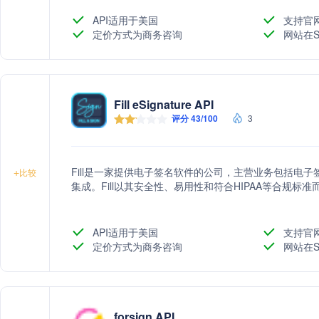
API适用于美国
支持官
定价方式为商务咨询
网站在S
Fill eSignature API
评分 43/100
3
Fill是一家提供电子签名软件的公司，主营业务包括电子
+
比较
集成。Fill以其安全性、易用性和符合HIPAA等合规标
API适用于美国
支持官
定价方式为商务咨询
网站在S
forsign API