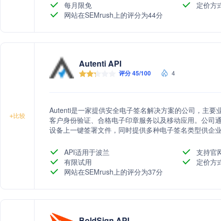
每月限免
定价方
网站在SEMrush上的评分为44分
Autenti API
评分 45/100
4
Autenti是一家提供安全电子签名解决方案的公司，
+
比较
客户身份验证、合格电子印章服务以及移动应用。公司
设备上一键签署文件，同时提供多种电子签名类型供企
API适用于波兰
支持官
有限试用
定价方
网站在SEMrush上的评分为37分
BoldSign API