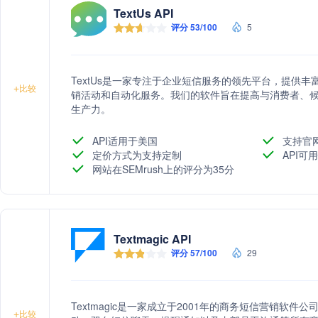
TextUs API
评分 53/100
5
TextUs是一家专注于企业短信服务的领先平台，提供
+
比较
销活动和自动化服务。我们的软件旨在提高与消费者、
生产力。
API适用于美国
支持官
定价方式为支持定制
API可用
网站在SEMrush上的评分为35分
Textmagic API
评分 57/100
29
Textmagic是一家成立于2001年的商务短信营销软
+
比较