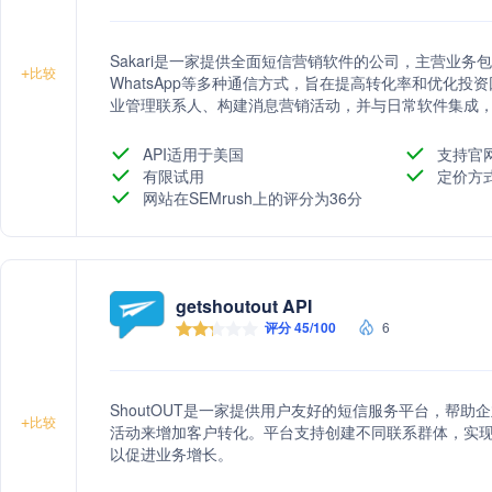
Sakari是一家提供全面短信营销软件的公司，主营业务
+
比较
WhatsApp等多种通信方式，旨在提高转化率和优化
业管理联系人、构建消息营销活动，并与日常软件集成，提
实现数据集中化和多渠道内容分发。
API适用于美国
支持官
有限试用
定价方
网站在SEMrush上的评分为36分
getshoutout API
评分 45/100
6
ShoutOUT是一家提供用户友好的短信服务平台，帮
+
比较
活动来增加客户转化。平台支持创建不同联系群体，实现
以促进业务增长。