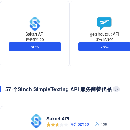
Sakari API
getshoutout API
评分52/100
评分45/100
80%
78%
57 个Sinch SimpleTexting API 服务商替代品
57
Sakari API
评分 52/100
138