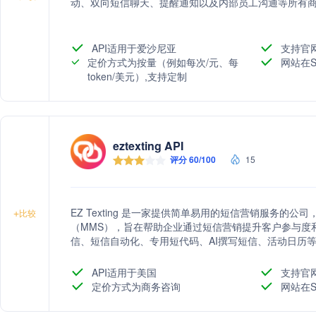
动、双向短信聊天、提醒通知以及内部员工沟通等所有
API适用于爱沙尼亚
支持官
定价方式为按量（例如每次/元、每
网站在S
token/美元）,支持定制
eztexting API
评分 60/100
15
EZ Texting 是一家提供简单易用的短信营销服务的
+
比较
（MMS），旨在帮助企业通过短信营销提升客户参与度
信、短信自动化、专用短代码、AI撰写短信、活动日历
短信，并提供客户信任的领先短信营销服务。
API适用于美国
支持官
定价方式为商务咨询
网站在S