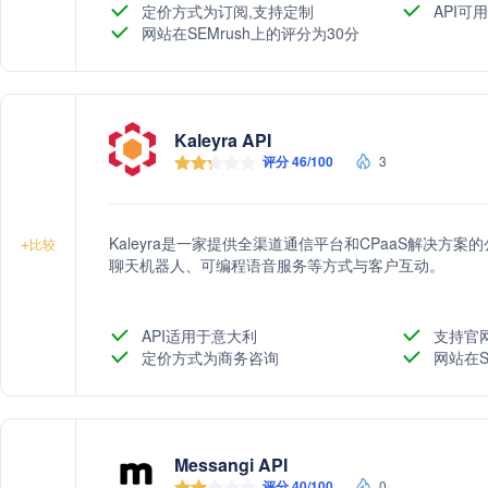
定价方式为订阅,支持定制
API可
网站在SEMrush上的评分为30分
Kaleyra API
评分 46/100
3
Kaleyra是一家提供全渠道通信平台和CPaaS解决方
+
比较
聊天机器人、可编程语音服务等方式与客户互动。
API适用于意大利
支持官
定价方式为商务咨询
网站在S
Messangi API
评分 40/100
0