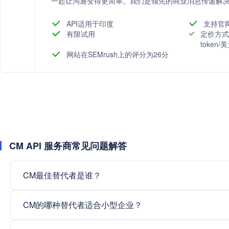
一起让沟通变得更简单。我们是领先的商业消息传递解
API适用于印度
支持官
有限试用
定价方式
token
网站在SEMrush上的评分为26分
CM API 服务商常见问题解答
CM最佳替代者是谁？
CM的哪种替代者适合小型企业？