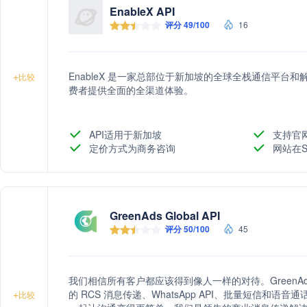
EnableX API
评分 49/100
16
EnableX 是一家总部位于新加坡的全球全栈通信平台
+
比较
费者提供全面的全渠道体验。
API适用于新加坡
支持官
定价方式为商务咨询
网站在S
GreenAds Global API
评分 50/100
45
我们相信所有客户都应该得到像人一样的对待。GreenAds
的 RCS 消息传递、WhatsApp API、批量短信和
+
比较